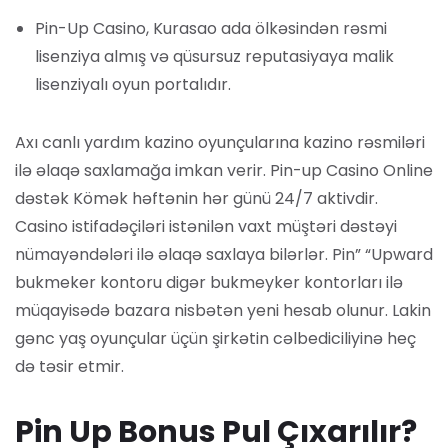
Pin-Up Casino, Kurasao ada ölkəsindən rəsmi
lisenziya almış və qüsursuz reputasiyaya malik
lisenziyalı oyun portalıdır.
Axı canlı yardım kazino oyunçularına kazino rəsmiləri
ilə əlaqə saxlamağa imkan verir. Pin-up Casino Online
dəstək Kömək həftənin hər günü 24/7 aktivdir.
Casino istifadəçiləri istənilən vaxt müştəri dəstəyi
nümayəndələri ilə əlaqə saxlaya bilərlər. Pin” “Upward
bukmeker kontoru digər bukmeyker kontorları ilə
müqayisədə bazara nisbətən yeni hesab olunur. Lakin
gənc yaş oyunçular üçün şirkətin cəlbediciliyinə heç
də təsir etmir.
Pin Up Bonus Pul Çıxarılır?