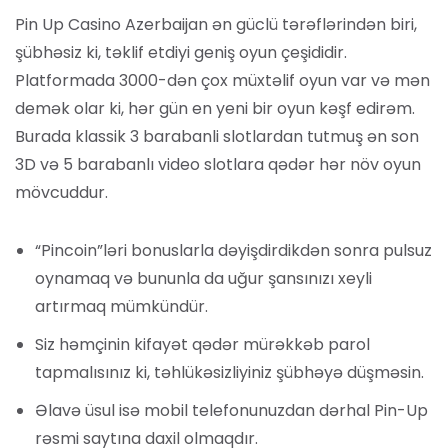
Pin Up Casino Azerbaijan ən güclü tərəflərindən biri,
şübhəsiz ki, təklif etdiyi geniş oyun çeşididir.
Platformada 3000-dən çox müxtəlif oyun var və mən
demək olar ki, hər gün en yeni bir oyun kəşf edirəm.
Burada klassik 3 barabanli slotlardan tutmuş ən son
3D və 5 barabanlı video slotlara qədər hər növ oyun
mövcuddur.
“Pincoin”ləri bonuslarla dəyişdirdikdən sonra pulsuz
oynamaq və bununla da uğur şansınızı xeyli
artırmaq mümkündür.
Siz həmçinin kifayət qədər mürəkkəb parol
tapmalısınız ki, təhlükəsizliyiniz şübhəyə düşməsin.
Əlavə üsul isə mobil telefonunuzdan dərhal Pin-Up
rəsmi saytına daxil olmaqdır.