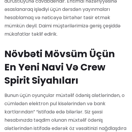
dürüstlüyünə cavabdehdir. Ehtimal nəzəriyyəsinə
əsaslanaraq işlədiyi üçün dərsdən yayınmaları
hesablamaq və nəticəyə birtəhər təsir etmək
mümkün deyil. Daimi müştərilərimizə geniş çeşiddə
mükafatlar təklif edirik.
Növbəti Mövsüm Üçün
En Yeni Navi Və Crew
Spirit Siyahıları
Bunun üçün oyunçular müxtəlif ödəniş alətlərindən, o
cümlədən elektron pul kisələrindən və bank
kartlarından” “istifadə edə bilərlər. Siz şəxsi
hesabınızda təqdim olunan müxtəlif ödəniş
alətlərindən istifadə edərək öz vəsaitinizi nağdlaşdıra