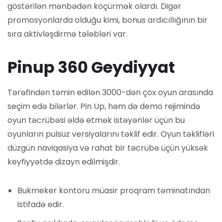
göstərilən mənbədən köçürmək olardı. Digər
promosyonlarda olduğu kimi, bonus ardıcıllığının bir
sıra aktivləşdirmə tələbləri var.
Pinup 360 Geydiyyat
Tərəfindən təmin edilən 3000-dən çox oyun arasında
seçim edə bilərlər. Pin Up, həm də demo rejimində
oyun təcrübəsi əldə etmək istəyənlər üçün bu
oyunların pulsuz versiyalarını təklif edir. Oyun təklifləri
düzgün naviqasiya və rahat bir təcrübə üçün yüksək
keyfiyyətdə dizayn edilmişdir.
Bukmeker kontoru müasir proqram təminatından
istifadə edir.