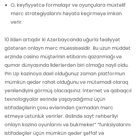
O, keyfiyyətcə formalaşır və oyunçulara müxtəlif
mərc strategiyalarını həyata keçirməyə imkan
verir.
10 ildən artıqdır ki Azərbaycanda uğurla fəaliyyət
göstərən onlayn mərc müəssisəsidir. Bu uzun müddət
ərzində casino müştərinin etibarını qazanmağı və
qumar dünyasında liderlərdən biri olmağa nayil oldu.
Pin Up kazinoya daxil olduğunuz zaman platformun
mümkün qədər rahat olduğunu və mütəmadi olaraq
yeniləndiyini görmüş olacaqsınız. İnternet və qabaqcıl
texnologiyalar əsrində yaşayadığımız üçün
istifadəçilərin çoxu evlərindən çıxmadan mərc
etməyə üstünlük verirlər. Əslində sayt rəhbərliyi
onlayn kazino oyunlarını və bukmeker” “funksiyalarını
istifadəçilər üçün mümkün qədər şəffaf və