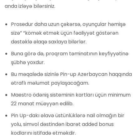
anda izləyə bilərsiniz.
Prosedur daha uzun çəkərsə, oyunçular həmişə
sizə” “kömək etmək üçün fəaliyyət göstərən
dəstəklə əlaqə saxlaya bilərlər.
Buna görə də, proqram təminatının keyfiyyətinə
şübhə yoxdur.
Bu məqalədə sizinlə Pin-up Azerbaycan haqqında
ətraflı məlumat paylaşacağam.
Maestro ödəniş sisteminin kartları üçün minimum
22 manat müəyyən edilib.
Pin Up-dakı əlavə üstünlüklərə nail olmağın bir
yolu, simvol dəstindən ibarət added bonus
kodlarını istifadə etməkdir.