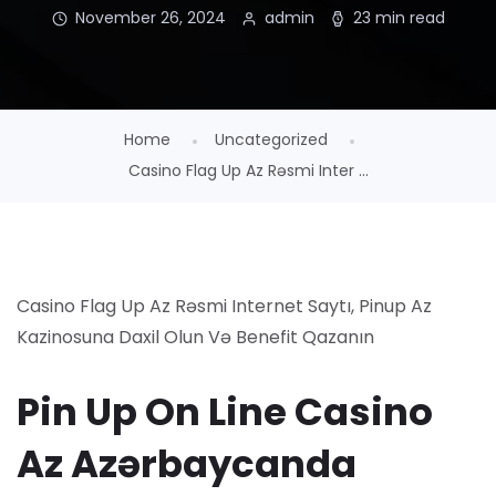
November 26, 2024
admin
23 min read
Home
Uncategorized
Casino Flag Up Az Rəsmi Inter ...
Casino Flag Up Az Rəsmi Internet Saytı, Pinup Az
Kazinosuna Daxil Olun Və Benefit Qazanın
Pin Up On Line Casino
Az Azərbaycanda