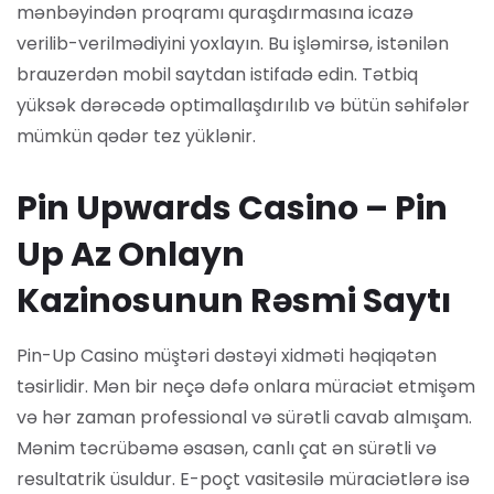
mənbəyindən proqramı quraşdırmasına icazə
verilib-verilmədiyini yoxlayın. Bu işləmirsə, istənilən
brauzerdən mobil saytdan istifadə edin. Tətbiq
yüksək dərəcədə optimallaşdırılıb və bütün səhifələr
mümkün qədər tez yüklənir.
Pin Upwards Casino – Pin
Up Az Onlayn
Kazinosunun Rəsmi Saytı
Pin-Up Casino müştəri dəstəyi xidməti həqiqətən
təsirlidir. Mən bir neçə dəfə onlara müraciət etmişəm
və hər zaman professional və sürətli cavab almışam.
Mənim təcrübəmə əsasən, canlı çat ən sürətli və
resultatrik üsuldur. E-poçt vasitəsilə müraciətlərə isə