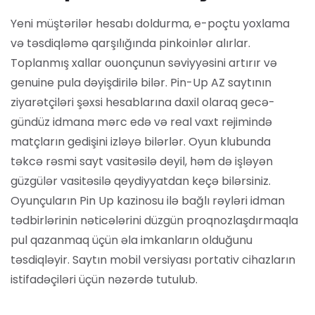
Yeni müştərilər hesabı doldurma, e-poçtu yoxlama
və təsdiqləmə qarşılığında pinkoinlər alırlar.
Toplanmış xallar ouonçunun səviyyəsini artırır və
genuine pula dəyişdirilə bilər. Pin-Up AZ saytının
ziyarətçiləri şəxsi hesablarına daxil olaraq gecə-
gündüz idmana mərc edə və real vaxt rejimində
matçların gedişini izləyə bilərlər. Oyun klubunda
təkcə rəsmi sayt vasitəsilə deyil, həm də işləyən
güzgülər vasitəsilə qeydiyyatdan keçə bilərsiniz.
Oyunçuların Pin Up kazinosu ilə bağlı rəyləri idman
tədbirlərinin nəticələrini düzgün proqnozlaşdırmaqla
pul qazanmaq üçün əla imkanların olduğunu
təsdiqləyir. Saytın mobil versiyası portativ cihazların
istifadəçiləri üçün nəzərdə tutulub.