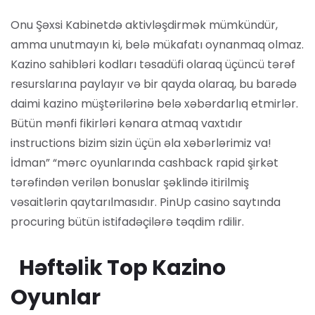
Onu Şəxsi Kabinetdə aktivləşdirmək mümkündür,
amma unutmayın ki, belə mükafatı oynanmaq olmaz.
Kazino sahibləri kodları təsadüfi olaraq üçüncü tərəf
resurslarına paylayır və bir qayda olaraq, bu barədə
daimi kazino müştərilərinə belə xəbərdarlıq etmirlər.
Bütün mənfi fikirləri kənara atmaq vaxtıdır
instructions bizim sizin üçün əla xəbərlərimiz va!
İdman” “mərc oyunlarında cashback rapid şirkət
tərəfindən verilən bonuslar şəklində itirilmiş
vəsaitlərin qaytarılmasıdır. PinUp casino saytında
procuring bütün istifadəçilərə təqdim rdilir.
​ ​ Həftəli̇k Top Kazino
Oyunlar​