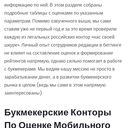
информацию по ней. В этом разделе собраны
подробные таблицы с оценками по указанным
параметрам. Помимо озвученного выше, мы сами
ставим уже не первый год и за это время проверили
каждую из легальных российских контор «нас своей
шкуре». Личный опыт сотрудников редакции в беттинге
не влияет на составление оценок и формирование
рейтингов напрямую, однако сильно помогает в работе
с букмекерами. Мы видим нашу миссию не просто в
зарабатывании денег, а в развитии букмекерского
рынка в целом (ведь мы сами в этом напрямую
заинтересованы).
Букмекерские Конторы
По Оценке Мобильного