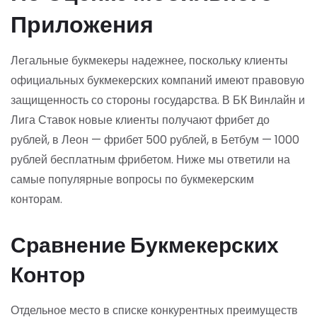
Приложения
Легальные букмекеры надежнее, поскольку клиенты
официальных букмекерских компаний имеют правовую
защищенность со стороны государства. В БК Винлайн и
Лига Ставок новые клиенты получают фрибет до
рублей, в Леон — фрибет 500 рублей, в Бетбум — 1000
рублей бесплатным фрибетом. Ниже мы ответили на
самые популярные вопросы по букмекерским
конторам.
Сравнение Букмекерских
Контор
Отдельное место в списке конкурентных преимуществ