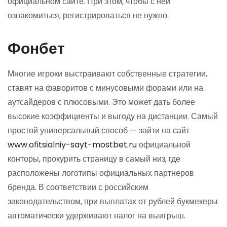
официальном сайте. При этом, чтобы с ней
ознакомиться, регистрироваться не нужно.
Фонбет
Многие игроки выстраивают собственные стратегии,
ставят на фаворитов с минусовыми форами или на
аутсайдеров с плюсовыми. Это может дать более
высокие коэффициенты и выгоду на дистанции. Самый
простой универсальный способ — зайти на сайт
www.ofitsialniy-sayt-mostbet.ru
официальной
конторы, прокурить страницу в самый низ, где
расположены логотипы официальных партнеров
бренда. В соответствии с российским
законодательством, при выплатах от рублей букмекеры
автоматически удерживают налог на выигрыш.