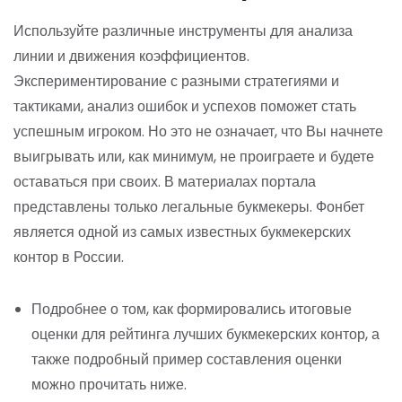
Используйте различные инструменты для анализа
линии и движения коэффициентов.
Экспериментирование с разными стратегиями и
тактиками, анализ ошибок и успехов поможет стать
успешным игроком. Но это не означает, что Вы начнете
выигрывать или, как минимум, не проиграете и будете
оставаться при своих. В материалах портала
представлены только легальные букмекеры. Фонбет
является одной из самых известных букмекерских
контор в России.
Подробнее о том, как формировались итоговые
оценки для рейтинга лучших букмекерских контор, а
также подробный пример составления оценки
можно прочитать ниже.