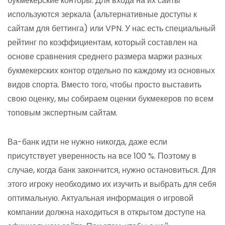
букмекерские конторы. Для входа на их сайты
используются зеркала (альтернативные доступы к
сайтам для беттинга) или VPN. У нас есть специальный
рейтинг по коэффициентам, который составлен на
основе сравнения среднего размера маржи разных
букмекерских контор отдельно по каждому из основных
видов спорта. Вместо того, чтобы просто выставить
свою оценку, мы собираем оценки букмекеров по всем
топовым экспертным сайтам.
Ва-банк идти не нужно никогда, даже если
присутствует уверенность на все 100 %. Поэтому в
случае, когда банк закончится, нужно остановиться. Для
этого игроку необходимо их изучить и выбрать для себя
оптимальную. Актуальная информация о игровой
компании должна находиться в открытом доступе на