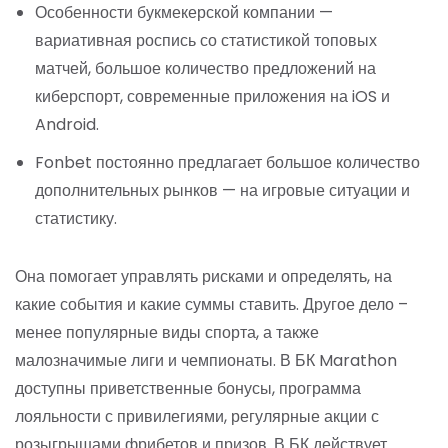
Особенности букмекерской компании —
вариативная роспись со статистикой топовых
матчей, большое количество предложений на
киберспорт, современные приложения на iOS и
Android.
Fonbet постоянно предлагает большое количество
дополнительных рынков — на игровые ситуации и
статистику.
Она помогает управлять рисками и определять, на
какие события и какие суммы ставить. Другое дело –
менее популярные виды спорта, а также
малозначимые лиги и чемпионаты. В БК Marathon
доступны приветственные бонусы, программа
лояльности с привилегиями, регулярные акции с
розыгрышами фрибетов и призов. В БК действует