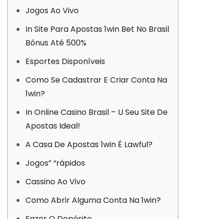
Jogos Ao Vivo
In Site Para Apostas 1win Bet No Brasil
Bônus Até 500%
Esportes Disponíveis
Como Se Cadastrar E Criar Conta Na
1win?
In Online Casino Brasil – U Seu Site De
Apostas Ideal!
A Casa De Apostas 1win É Lawful?
Jogos” “rápidos
Cassino Ao Vivo
Como Abrir Alguma Conta Na 1win?
Fazer O Depósito