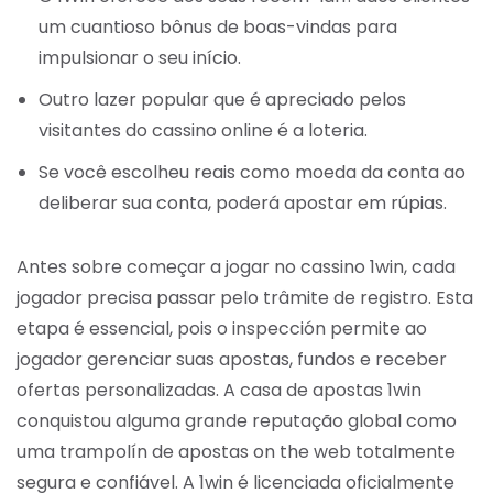
um cuantioso bônus de boas-vindas para
impulsionar o seu início.
Outro lazer popular que é apreciado pelos
visitantes do cassino online é a loteria.
Se você escolheu reais como moeda da conta ao
deliberar sua conta, poderá apostar em rúpias.
Antes sobre começar a jogar no cassino 1win, cada
jogador precisa passar pelo trâmite de registro. Esta
etapa é essencial, pois o inspección permite ao
jogador gerenciar suas apostas, fundos e receber
ofertas personalizadas. A casa de apostas 1win
conquistou alguma grande reputação global como
uma trampolín de apostas on the web totalmente
segura e confiável. A 1win é licenciada oficialmente