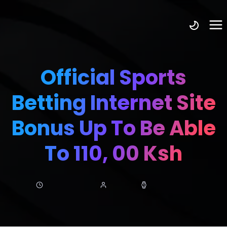
Official Sports
Betting Internet Site
Bonus Up To Be Able
To 110, 00 Ksh
May 24, 2023
admin
12 min read