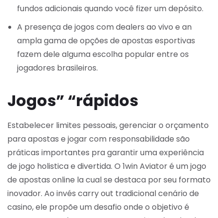
fundos adicionais quando você fizer um depósito.
A presença de jogos com dealers ao vivo e an
ampla gama de opções de apostas esportivas
fazem dele alguma escolha popular entre os
jogadores brasileiros.
Jogos” “rápidos
Estabelecer limites pessoais, gerenciar o orçamento
para apostas e jogar com responsabilidade são
práticas importantes pra garantir uma experiência
de jogo holistica e divertida. O 1win Aviator é um jogo
de apostas online la cual se destaca por seu formato
inovador. Ao invés carry out tradicional cenário de
casino, ele propõe um desafio onde o objetivo é