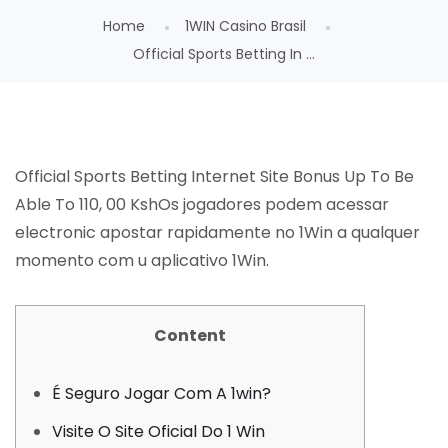
Home
1WIN Casino Brasil
Official Sports Betting In ...
Official Sports Betting Internet Site Bonus Up To Be
Able To 110, 00 Ksh
Os jogadores podem acessar
electronic apostar rapidamente no 1Win a qualquer
momento com u aplicativo 1Win.
Content
É Seguro Jogar Com A 1win?
Visite O Site Oficial Do 1 Win