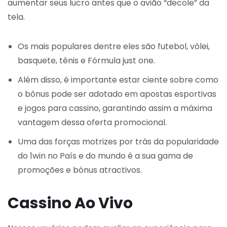
aumentar seus lucro antes que o avião “decole” da
tela.
Os mais populares dentre eles são futebol, vôlei,
basquete, tênis e Fórmula just one.
Além disso, é importante estar ciente sobre como
o bônus pode ser adotado em apostas esportivas
e jogos para cassino, garantindo assim a máxima
vantagem dessa oferta promocional.
Uma das forças motrizes por trás da popularidade
do 1win no País e do mundo é a sua gama de
promoções e bónus atractivos.
Cassino Ao Vivo