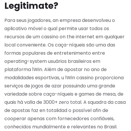
Legitimate?
Para seus jogadores, an empresa desenvolveu o
aplicativo móvel o qual permite usar todos os
recursos de um cassino on the internet em qualquer
local conveniente. Os caça-níqueis são uma das
formas populares de entretenimento entre
operating-system usuários brasileiros em
plataforma 1Win. Além de apostar no ano de
modalidades esportivas, u 1Win cassino proporciona
serviços de jogos de azar possuindo uma grande
variedade sobre caça-níqueis e games de mesa, de
quais há valla de 3000+ zero total. A squadra da casa
de apostas faz en totalidad o possível afin de
cooperar apenas com fornecedores confiáveis,
conhecidos mundialmente e relevantes no Brasil.