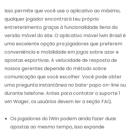
Isso permite que você use o aplicativo ao máximo,
qualquer jogador encontrará teu próprio
entretenimento graças à funcionalidade llena da
versão móvel do site. O aplicativo móvel 1win Brasil é
uma excelente opção pra jogadores que preferem
conveniência e mobilidade em jogos sobre azar e
apostas esportivas. A velocidade de resposta de
nossos gerentes depende do método sobre
comunicação que você escolher. Você pode obter
uma pregunta instantânea no bate-papo on-line ou
durante telefone. Antes para contatar o suporte 1
win Wager, os usuários devem ler a seção FAQ.
Os jogadores do 1Win podem ainda fazer duas
apostas ao mesmo tempo, isso expande