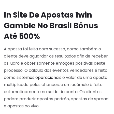
In Site De Apostas 1win
Gamble No Brasil Bônus
Até 500%
A aposta foi feita com sucesso, como também o
cliente deve aguardar os resultados afin de receber
os lucro e obter somente emoções positivas deste
processo. O cálculo dos eventos vencedores é feito
como
sistemas operacionais
o valor de uma aposta
multiplicado pelas chances, e um acúmulo é feito
automaticamente no saldo da conta. Os clientes
podem produzir apostas padrão, apostas de spread
e apostas ao vivo.