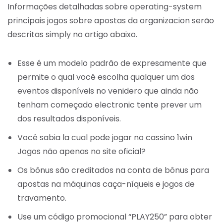
Informações detalhadas sobre operating-system
principais jogos sobre apostas da organizacion serão
descritas simply no artigo abaixo.
Esse é um modelo padrão de expresamente que
permite o qual você escolha qualquer um dos
eventos disponíveis no venidero que ainda não
tenham começado electronic tente prever um
dos resultados disponíveis.
Você sabia la cual pode jogar no cassino 1win
Jogos não apenas no site oficial?
Os bônus são creditados na conta de bônus para
apostas na máquinas caça-níqueis e jogos de
travamento.
Use um código promocional “PLAY250” para obter