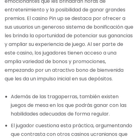
emocionantes que les brindarán horas de
entretenimiento y la posibilidad de ganar grandes
premios. El casino Pin up se destaca por ofrecer a
sus usuarios un generoso sistema de bonificación que
les brinda la oportunidad de potenciar sus ganancias
y ampliar su experiencia de juego. Al ser parte de
este casino, los jugadores tienen acceso a una
amplia variedad de bonos y promociones,
empezando por un atractivo bono de bienvenida
que les da un impulso inicial en sus depósitos.
Además de las tragaperras, también existen
juegos de mesa en los que podrás ganar con las
habilidades adecuadas de forma regular.
El jugador cuestiona esta práctica, argumentando
que contrasta con otros casinos ucranianos que