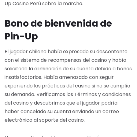
Up Casino Perú sobre la marcha.
Bono de bienvenida de
Pin-Up
El jugador chileno había expresado su descontento
con el sistema de recompensas del casino y había
solicitado la eliminación de su cuenta debido a bonos
insatisfactorios. Había amenazado con seguir
exponiendo las prácticas del casino si no se cumplía
su demanda. Verificamos los Términos y condiciones
del casino y descubrimos que el jugador podría
haber cancelado su cuenta enviando un correo
electrónico al soporte del casino.