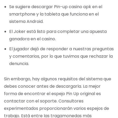
Se sugiere descargar Pin-up casino apk en el
smartphone y la tableta que funciona en el
sistema Android.
El Joker está listo para completar una apuesta
ganadora en el casino.
El jugador dejó de responder a nuestras preguntas
y comentarios, por lo que tuvimos que rechazar la
denuncia.
Sin embargo, hay algunos requisitos del sistema que
debes conocer antes de descargarla. La mejor
forma de encontrar el espejo Pin Up original es
contactar con el soporte. Consultores
experimentados proporcionarán varios espejos de
trabajo. Está entre las tragamonedas más