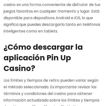
casino es una forma conveniente de disfrutar de tus
juegos favoritos en cualquier momento y lugar. Está
disponible para dispositivos Android e iOS, lo que
significa que puedes descargarla tanto en teléfonos
inteligentes como en tablets.
¿Cómo descargar la
aplicación Pin Up
Casino?
Los límites y tiempos de retiro pueden variar según
el método seleccionado. Es importante revisar los
términos y condiciones del casino para obtener
información actualizada sobre los límites y tiempos