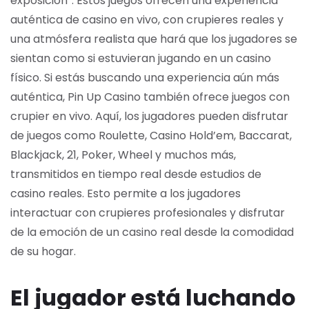
exposición”. Estos juegos ofrecen una experiencia
auténtica de casino en vivo, con crupieres reales y
una atmósfera realista que hará que los jugadores se
sientan como si estuvieran jugando en un casino
físico. Si estás buscando una experiencia aún más
auténtica, Pin Up Casino también ofrece juegos con
crupier en vivo. Aquí, los jugadores pueden disfrutar
de juegos como Roulette, Casino Hold’em, Baccarat,
Blackjack, 21, Poker, Wheel y muchos más,
transmitidos en tiempo real desde estudios de
casino reales. Esto permite a los jugadores
interactuar con crupieres profesionales y disfrutar
de la emoción de un casino real desde la comodidad
de su hogar.
El jugador está luchando