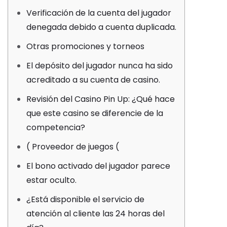
Verificación de la cuenta del jugador
denegada debido a cuenta duplicada.
Otras promociones y torneos
El depósito del jugador nunca ha sido
acreditado a su cuenta de casino.
Revisión del Casino Pin Up: ¿Qué hace
que este casino se diferencie de la
competencia?
( Proveedor de juegos (
El bono activado del jugador parece
estar oculto.
¿Está disponible el servicio de
atención al cliente las 24 horas del