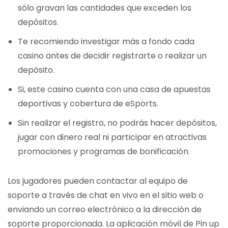
sólo gravan las cantidades que exceden los
depósitos.
Te recomiendo investigar más a fondo cada
casino antes de decidir registrarte o realizar un
depósito.
Si, este casino cuenta con una casa de apuestas
deportivas y cobertura de eSports.
Sin realizar el registro, no podrás hacer depósitos,
jugar con dinero real ni participar en atractivas
promociones y programas de bonificación.
Los jugadores pueden contactar al equipo de
soporte a través de chat en vivo en el sitio web o
enviando un correo electrónico a la dirección de
soporte proporcionada. La aplicación móvil de Pin up