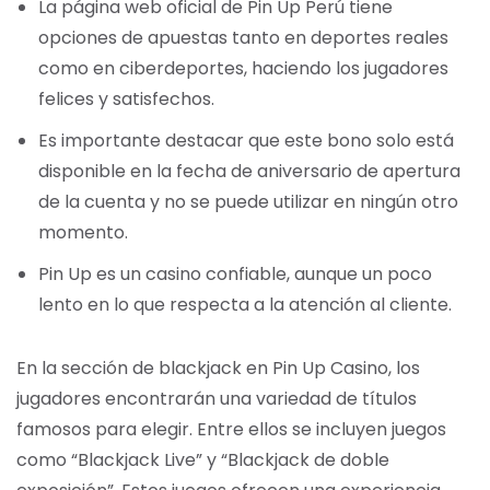
La página web oficial de Pin Up Perú tiene
opciones de apuestas tanto en deportes reales
como en ciberdeportes, haciendo los jugadores
felices y satisfechos.
Es importante destacar que este bono solo está
disponible en la fecha de aniversario de apertura
de la cuenta y no se puede utilizar en ningún otro
momento.
Pin Up es un casino confiable, aunque un poco
lento en lo que respecta a la atención al cliente.
En la sección de blackjack en Pin Up Casino, los
jugadores encontrarán una variedad de títulos
famosos para elegir. Entre ellos se incluyen juegos
como “Blackjack Live” y “Blackjack de doble