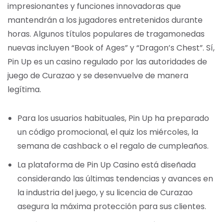
impresionantes y funciones innovadoras que
mantendrán a los jugadores entretenidos durante
horas. Algunos títulos populares de tragamonedas
nuevas incluyen “Book of Ages” y “Dragon’s Chest”. Sí,
Pin Up es un casino regulado por las autoridades de
juego de Curazao y se desenvuelve de manera
legítima.
Para los usuarios habituales, Pin Up ha preparado
un código promocional, el quiz los miércoles, la
semana de cashback o el regalo de cumpleaños.
La plataforma de Pin Up Casino está diseñada
considerando las últimas tendencias y avances en
la industria del juego, y su licencia de Curazao
asegura la máxima protección para sus clientes.