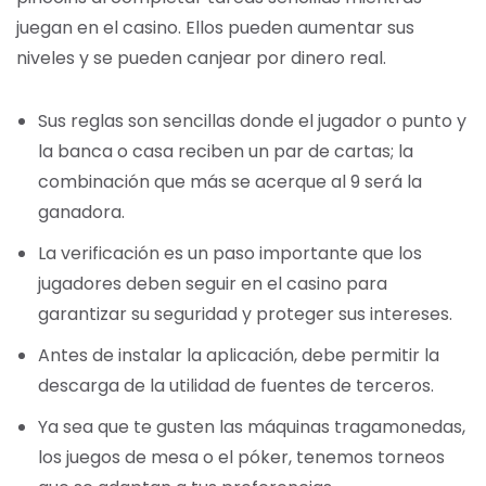
juegan en el casino. Ellos pueden aumentar sus
niveles y se pueden canjear por dinero real.
Sus reglas son sencillas donde el jugador o punto y
la banca o casa reciben un par de cartas; la
combinación que más se acerque al 9 será la
ganadora.
La verificación es un paso importante que los
jugadores deben seguir en el casino para
garantizar su seguridad y proteger sus intereses.
Antes de instalar la aplicación, debe permitir la
descarga de la utilidad de fuentes de terceros.
Ya sea que te gusten las máquinas tragamonedas,
los juegos de mesa o el póker, tenemos torneos