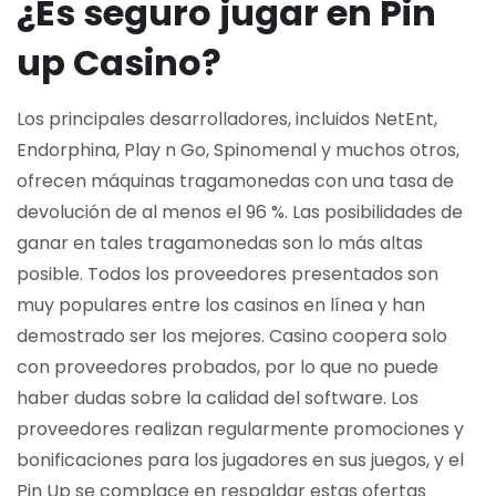
¿Es seguro jugar en Pin
up Casino?
Los principales desarrolladores, incluidos NetEnt,
Endorphina, Play n Go, Spinomenal y muchos otros,
ofrecen máquinas tragamonedas con una tasa de
devolución de al menos el 96 %. Las posibilidades de
ganar en tales tragamonedas son lo más altas
posible. Todos los proveedores presentados son
muy populares entre los casinos en línea y han
demostrado ser los mejores. Casino coopera solo
con proveedores probados, por lo que no puede
haber dudas sobre la calidad del software. Los
proveedores realizan regularmente promociones y
bonificaciones para los jugadores en sus juegos, y el
Pin Up se complace en respaldar estas ofertas