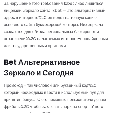
За нарушение того требования 1xbet либо лишиться
лицензии. Зеркало сайта 1xbet — это альтернативный
адрес в интернете%2C он ведёт на точную копию
основного сайта букмекерской конторы. Них зеркала
создаются ддя обхода региональных блокировок и
ограничений%2C налагаемых интернет-провайдерами
или государственными органами.
Bet Альтернативное
Зеркало и Сегодня
Промокод – так числовой или буквенный код%2C
который необходимо ввести в используемый пул для
принятия бонуса. С его помощью пользователи делают
фрибеты%2C чтобы заключать пари на спорт.. У него