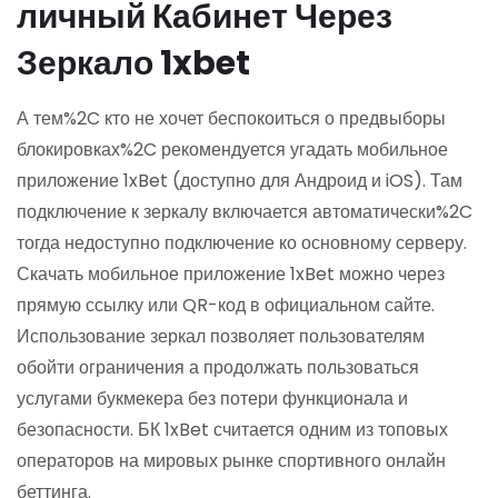
личный Кабинет Через
Зеркало 1xbet
А тем%2C кто не хочет беспокоиться о предвыборы
блокировках%2C рекомендуется угадать мобильное
приложение 1xBet (доступно для Андроид и iOS). Там
подключение к зеркалу включается автоматически%2C
тогда недоступно подключение ко основному серверу.
Скачать мобильное приложение 1xBet можно через
прямую ссылку или QR-код в официальном сайте.
Использование зеркал позволяет пользователям
обойти ограничения а продолжать пользоваться
услугами букмекера без потери функционала и
безопасности. БК 1xBet считается одним из топовых
операторов на мировых рынке спортивного онлайн
беттинга.