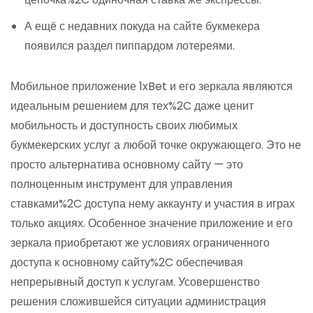
А ещё с недавних покуда на сайте букмекера
появился раздел пиппардом лотереями.
Мобильное приложение 1xBet и его зеркала являются
идеальным решением для тех%2C даже ценит
мобильность и доступность своих любимых
букмекерских услуг а любой точке окружающего. Это не
просто альтернатива основному сайту — это
полноценным инструмент для управления
ставками%2C доступа нему аккаунту и участия в играх
только акциях. Особенное значение приложение и его
зеркала приобретают же условиях ограниченного
доступа к основному сайту%2C обеспечивая
непрерывный доступ к услугам. Усовершенство
решения сложившейся ситуации администрация