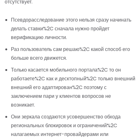
отсутствует.
Псевдорасследование этого нельзя сразу начинать
делать ставки%2C сначала нужно пройдет
верификацию личности.
Раз пользователь сам решаю%2C какой способ его
больше всего движется.
Только касается мобильного портала%2C то он
работаете%2C как и десктопный%2C только внешний
внешний его адаптирован%2C поэтому с
заключением пари у клиентов вопросов не
возникает.
Они зеркала создаются усовершенство обхода
региональных блокировок и ограничений%2C
налагаемых интернет-провайдерами или