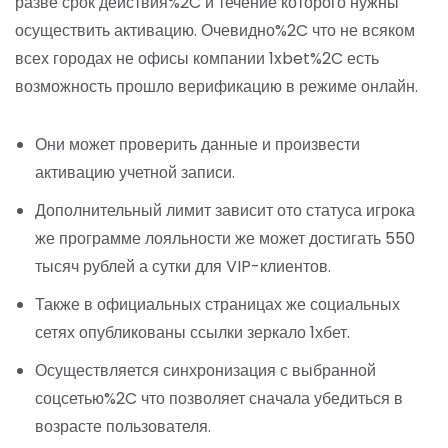
разве срок действия%2C и течение которого нужны
осуществить активацию. Очевидно%2C что не всяком
всех городах не офисы компании 1xbet%2C есть
возможность прошло верификацию в режиме онлайн.
Они может проверить данные и произвести
активацию учетной записи.
Дополнительный лимит зависит ото статуса игрока
же программе лояльности же может достигать 550
тысяч рублей а сутки для VIP-клиентов.
Также в официальных страницах же социальных
сетях опубликованы ссылки зеркало 1хбет.
Осуществляется синхронизация с выбранной
соцсетью%2C что позволяет сначала убедиться в
возрасте пользователя.