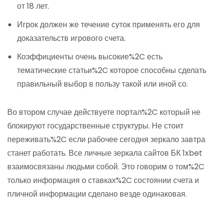
от 18 лет.
Игрок должен же течение суток применять его для
доказательств игрового счета.
Коэффициенты очень высокие%2C есть
тематические статьи%2C которое способны сделать
правильный выбор в пользу такой или иной со.
Во втором случае действуете портал%2C который не
блокируют государственные структуры. Не стоит
переживать%2C если рабочее сегодня зеркало завтра
станет работать. Все личные зеркала сайтов БК 1xbet
взаимосвязаны людьми собой. Это говорим о том%2C
только информация о ставках%2C состоянии счета и
пличной информации сделано везде одинаковая.