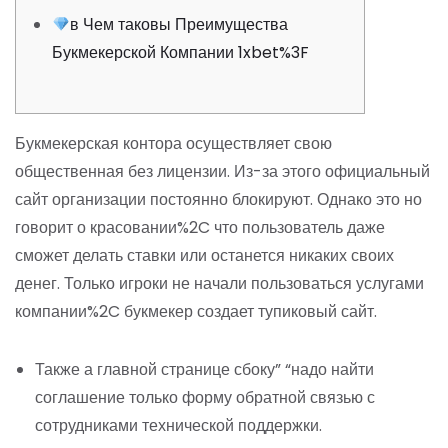
в Чем таковы Преимущества
Букмекерской Компании 1xbet%3F
Букмекерская контора осуществляет свою
общественная без лицензии. Из-за этого официальный
сайт организации постоянно блокируют. Однако это но
говорит о красовании%2C что пользователь даже
сможет делать ставки или останется никаких своих
денег. Только игроки не начали пользоваться услугами
компании%2C букмекер создает тупиковый сайт.
Также а главной странице сбоку” “надо найти
соглашение только форму обратной связью с
сотрудниками технической поддержки.