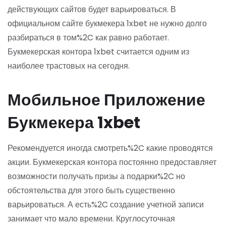
действующих сайтов будет варьироваться. В
официальном сайте букмекера 1xbet не нужно долго
разбираться в том%2C как равно работает.
Букмекерская контора 1xbet считается одним из
наиболее трастовых на сегодня.
Мобильное Приложение
Букмекера 1xbet
Рекомендуется иногда смотреть%2C какие проводятся
акции. Букмекерская контора постоянно предоставляет
возможности получать призы а подарки%2C но
обстоятельства для этого быть существенно
варьироваться. А есть%2C создание учетной записи
занимает что мало времени. Круглосуточная