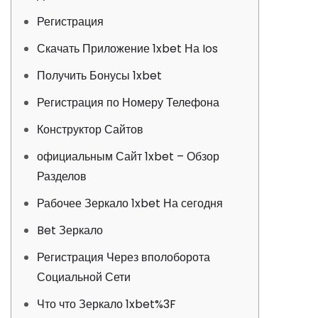
Регистрация
Скачать Приложение 1xbet На Ios
Получить Бонусы 1xbet
Регистрация по Номеру Телефона
Конструктор Сайтов
официальным Сайт 1xbet – Обзор
Разделов
Рабочее Зеркало 1xbet На сегодня
Bet Зеркало
Регистрация Через вполоборота
Социальной Сети
Что что Зеркало 1xbet%3F