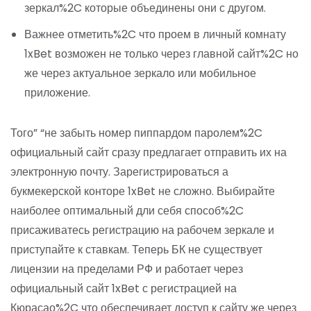
зеркал%2C которые объединены они с другом.
Важнее отметить%2C что проем в личный комнату
1xBet возможен не только через главной сайт%2C но
же через актуальное зеркало или мобильное
приложение.
Того” “не забыть номер пиппардом паролем%2C
официальный сайт сразу предлагает отправить их на
электронную почту. Зарегистрироваться а
букмекерской конторе 1xBet не сложно. Выбирайте
наиболее оптимальный дли себя способ%2C
присаживатесь регистрацию на рабочем зеркале и
приступайте к ставкам. Теперь БК не существует
лицензии на пределами РФ и работает через
официальный сайт 1xBet с регистрацией на
Кюрасао%2C что обеспечивает доступ к сайту же через