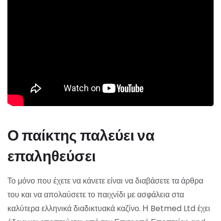
Ο παίκτης παλεύει να
επαληθεύσει
Το μόνο που έχετε να κάνετε είναι να διαβάσετε τα άρθρα
του και να απολαύσετε το παιχνίδι με ασφάλεια στα
καλύτερα ελληνικά διαδικτυακά καζίνο. Η Betmed Ltd έχει