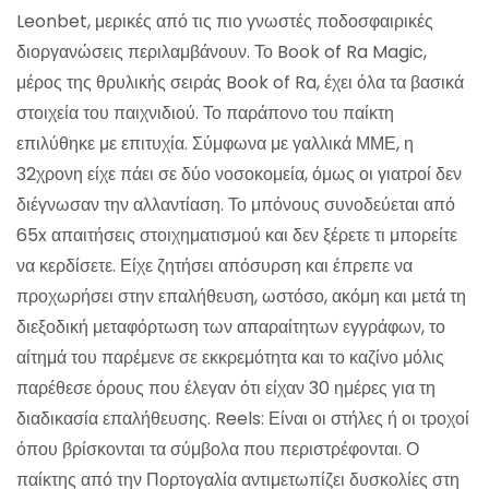
Leonbet, μερικές από τις πιο γνωστές ποδοσφαιρικές
διοργανώσεις περιλαμβάνουν. Το Book of Ra Magic,
μέρος της θρυλικής σειράς Book of Ra, έχει όλα τα βασικά
στοιχεία του παιχνιδιού. Το παράπονο του παίκτη
επιλύθηκε με επιτυχία. Σύμφωνα με γαλλικά ΜΜΕ, η
32χρονη είχε πάει σε δύο νοσοκομεία, όμως οι γιατροί δεν
διέγνωσαν την αλλαντίαση. Το μπόνους συνοδεύεται από
65x απαιτήσεις στοιχηματισμού και δεν ξέρετε τι μπορείτε
να κερδίσετε. Είχε ζητήσει απόσυρση και έπρεπε να
προχωρήσει στην επαλήθευση, ωστόσο, ακόμη και μετά τη
διεξοδική μεταφόρτωση των απαραίτητων εγγράφων, το
αίτημά του παρέμενε σε εκκρεμότητα και το καζίνο μόλις
παρέθεσε όρους που έλεγαν ότι είχαν 30 ημέρες για τη
διαδικασία επαλήθευσης. Reels: Είναι οι στήλες ή οι τροχοί
όπου βρίσκονται τα σύμβολα που περιστρέφονται. Ο
παίκτης από την Πορτογαλία αντιμετωπίζει δυσκολίες στη