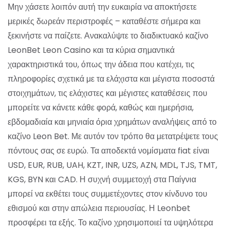
Μην χάσετε λοιπόν αυτή την ευκαιρία να αποκτήσετε
μερικές δωρεάν περιστροφές – καταθέστε σήμερα και
ξεκινήστε να παίζετε. Ανακαλύψτε το διαδικτυακό καζίνο
LeonBet Leon Casino και τα κύρια σημαντικά
χαρακτηριστικά του, όπως την άδεια που κατέχει, τις
πληροφορίες σχετικά με τα ελάχιστα και μέγιστα ποσοστά
στοιχημάτων, τις ελάχιστες και μέγιστες καταθέσεις που
μπορείτε να κάνετε κάθε φορά, καθώς και ημερήσια,
εβδομαδιαία και μηνιαία όρια χρημάτων αναλήψεις από το
καζίνο Leon Bet. Με αυτόν τον τρόπο θα μετατρέψετε τους
πόντους σας σε ευρώ. Τα αποδεκτά νομίσματα fiat είναι
USD, EUR, RUB, UAH, KZT, INR, UZS, AZN, MDL, TJS, TMT,
KGS, BYN και CAD. Η συχνή συμμετοχή στα Παίγνια
μπορεί να εκθέτει τους συμμετέχοντες στον κίνδυνο του
εθισμού και στην απώλεια περιουσίας. Η Leonbet
προσφέρει τα εξής. Το καζίνο χρησιμοποιεί τα υψηλότερα