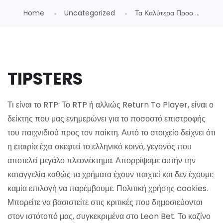
Home
Uncategorized
Τα Καλύτερα Προο ...
TIPSTERS
Τι είναι το RTP: Το RTP ή αλλιώς Return To Player, είναι ο
δείκτης που μας ενημερώνει για το ποσοστό επιστροφής
του παιχνιδιού προς τον παίκτη. Αυτό το στοιχείο δείχνει ότι
η εταιρία έχει σκεφτεί το ελληνικό κοινό, γεγονός που
αποτελεί μεγάλο πλεονέκτημα. Απορρίψαμε αυτήν την
καταγγελία καθώς τα χρήματα έχουν παιχτεί και δεν έχουμε
καμία επιλογή να παρέμβουμε. Πολιτική χρήσης cookies.
Μπορείτε να βασιστείτε στις κριτικές που δημοσιεύονται
στον ιστότοπό μας, συγκεκριμένα στο Leon Bet. Το καζίνο