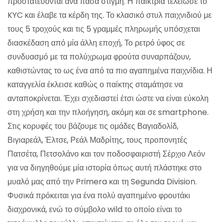
προστατεύονται ανά πάσα στιγμή. Η παίκτρια τελείωσε το
KYC και έλαβε τα κέρδη της. Το κλασικό στυλ παιχνιδιού με
τους 5 τροχούς και τις 5 γραμμές πληρωμής υπόσχεται
διασκέδαση από μία άλλη εποχή, Το ρετρό ύφος σε
συνδυασμό με τα πολύχρωμα φρούτα συναρπάζουν,
καθιστώντας το ως ένα από τα πιο αγαπημένα παιχνίδια. Η
καταγγελία έκλεισε καθώς ο παίκτης σταμάτησε να
ανταποκρίνεται. Έχει σχεδιαστεί έτσι ώστε να είναι εύκολη
στη χρήση και την πλοήγηση, ακόμη και σε smartphone.
Στις κορυφές του βάζουμε τις ομάδες Βαγιαδολίδ,
Βιγιαρεάλ, Έλτσε, Ρεάλ Μαδρίτης, τους προπονητές
Πατσέτα, Πετσολάνο και τον ποδοσφαιριστή Σέρχιο Λεόν
για να διηγηθούμε μία ιστορία όπως αυτή πλάστηκε στο
μυαλό μας από την Primera και τη Segunda Division.
Φυσικά πρόκειται για ένα πολύ αγαπημένο φρουτάκι
διαχρονικά, ενώ το σύμβολο wild το οποίο είναι το