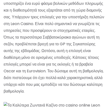
υποστηρίζει ένα ευρύ φάσμα βολικών μεθόδων πληρωμής
και η διαθεσιμότητά τους εξαρτάται από τη χώρα διαμονής
σας. Υπάρχουν τρεις επιλογές για την υποστήριξη πελατών
στη Leon Casino. Είναι πολύ σημαντικό να γνωρίζετε τις
υπηρεσίες που προσφέρουν οι στοιχηματικές εταιρίες.
Όπως τα περισσότερα Σαββατοκύριακα αγώνων αυτή τη
σεζόν, προβλέπεται βροχή για το GP της Σιγκαπούρης
αυτής της εβδομάδας. Ωστόσο, αυτή η επιλογή είναι
διαθέσιμη μόνο σε ορισμένες υποδοχές. Κάποιες τέτοιες
επιλογές μπορεί να είναι για τις εκλογές ή τα βραβεία
Oscar και τη Eurovision. Του δώσαμε αυτή τη βαθμολογία,
διότι πιστεύουμε ότι έχει πολλά καλά χαρακτηριστικά, αλλά
υπάρχει κάτι που μας εμποδίζει να του δώσουμε καλύτερη
βαθμολογία.