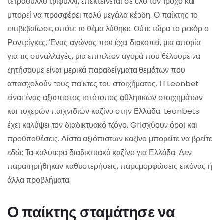
τετράφυλλο τριφύλλι, επεκτείνεται σε όλο τον τροχό και
μπορεί να προσφέρει πολύ μεγάλα κέρδη. Ο παίκτης το
επιβεβαίωσε, οπότε το θέμα λύθηκε. Ούτε τώρα το ρεκόρ ο
Ροντρίγκες. Ένας αγώνας που έχει διακοπεί, μια απορία
για τις συναλλαγές, μια επιπλέον αγορά που θέλουμε να
ζητήσουμε είναι μερικά παραδείγματα θεμάτων που
απασχολούν τους παίκτες του στοιχήματος. Η Leonbet
είναι ένας αξιόπιστος ιστότοπος αθλητικών στοιχημάτων
και τυχερών παιχνιδιών καζίνο στην Ελλάδα. Leonbets
έχει καλύψει τον διαδικτυακό τζόγο. GrΙσχύουν όροι και
προϋποθέσεις. Λίστα αξιόπιστων καζίνο μπορείτε να βρείτε
εδώ: Τα καλύτερα διαδικτυακά καζίνο για Ελλάδα. Δεν
παρατηρήθηκαν καθυστερήσεις, παραμορφώσεις εικόνας ή
άλλα προβλήματα.
Ο παίκτης σταμάτησε να