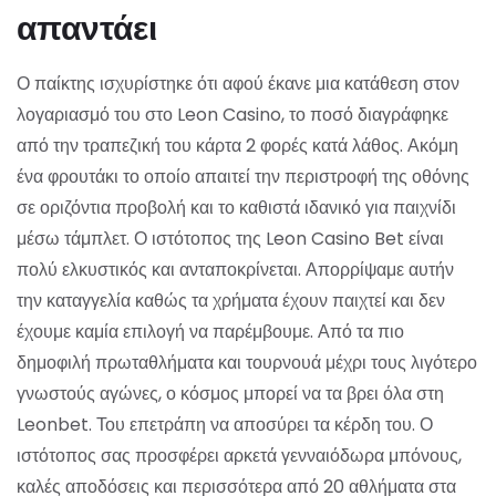
απαντάει
Ο παίκτης ισχυρίστηκε ότι αφού έκανε μια κατάθεση στον
λογαριασμό του στο Leon Casino, το ποσό διαγράφηκε
από την τραπεζική του κάρτα 2 φορές κατά λάθος. Ακόμη
ένα φρουτάκι το οποίο απαιτεί την περιστροφή της οθόνης
σε οριζόντια προβολή και το καθιστά ιδανικό για παιχνίδι
μέσω τάμπλετ. Ο ιστότοπος της Leon Casino Bet είναι
πολύ ελκυστικός και ανταποκρίνεται. Απορρίψαμε αυτήν
την καταγγελία καθώς τα χρήματα έχουν παιχτεί και δεν
έχουμε καμία επιλογή να παρέμβουμε. Από τα πιο
δημοφιλή πρωταθλήματα και τουρνουά μέχρι τους λιγότερο
γνωστούς αγώνες, ο κόσμος μπορεί να τα βρει όλα στη
Leonbet. Του επετράπη να αποσύρει τα κέρδη του. Ο
ιστότοπος σας προσφέρει αρκετά γενναιόδωρα μπόνους,
καλές αποδόσεις και περισσότερα από 20 αθλήματα στα