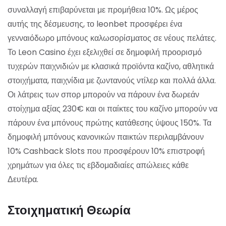
συναλλαγή επιβαρύνεται με προμήθεια 10%. Ως μέρος
αυτής της δέσμευσης, το leonbet προσφέρει ένα
γενναιόδωρο μπόνους καλωσορίσματος σε νέους πελάτες.
Το Leon Casino έχει εξελιχθεί σε δημοφιλή προορισμό
τυχερών παιχνιδιών με κλασικά προϊόντα καζίνο, αθλητικά
στοιχήματα, παιχνίδια με ζωντανούς ντίλερ και πολλά άλλα.
Οι λάτρεις των σπορ μπορούν να πάρουν ένα δωρεάν
στοίχημα αξίας 230€ και οι παίκτες του καζίνο μπορούν να
πάρουν ένα μπόνους πρώτης κατάθεσης ύψους 150%. Τα
δημοφιλή μπόνους κανονικών παικτών περιλαμβάνουν
10% Cashback Slots που προσφέρουν 10% επιστροφή
χρημάτων για όλες τις εβδομαδιαίες απώλειες κάθε
Δευτέρα.
Στοιχηματική Θεωρία