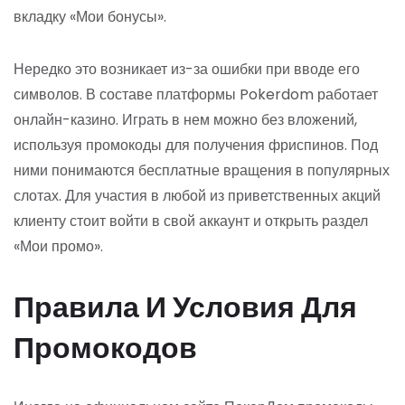
вкладку «Мои бонусы».
Нередко это возникает из-за ошибки при вводе его
символов. В составе платформы Pokerdom работает
онлайн-казино. Играть в нем можно без вложений,
используя промокоды для получения фриспинов. Под
ними понимаются бесплатные вращения в популярных
слотах. Для участия в любой из приветственных акций
клиенту стоит войти в свой аккаунт и открыть раздел
«Мои промо».
Правила И Условия Для
Промокодов