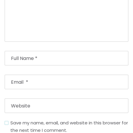
Save my name, email, and website in this browser for
the next time I comment.