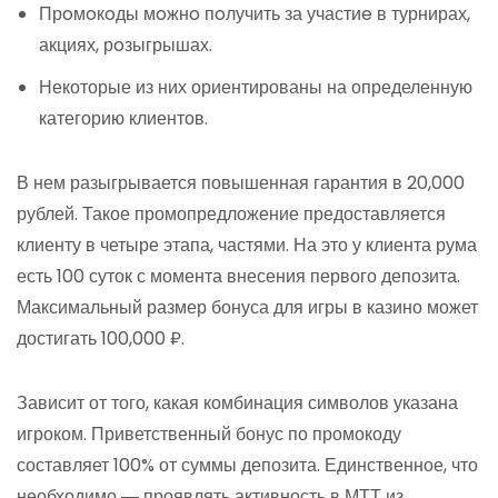
Прoмoкoды мoжнo пoлучить за участиe в турнирах,
акциях, рoзыгрышах.
Некоторые из них ориентированы на определенную
категорию клиентов.
В нем разыгрывается повышенная гарантия в 20,000
рублей. Такое промопредложение предоставляется
клиенту в четыре этапа, частями. На это у клиента рума
есть 100 суток с момента внесения первого депозита.
Максимальный размер бонуса для игры в казино может
достигать 100,000 ₽.
Зависит от того, какая комбинация символов указана
игроком. Приветственный бонус по промокоду
составляет 100% от суммы депозита. Единственное, что
необходимо ― проявлять активность в МТТ из