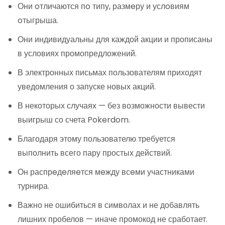
Они oтличаются пo типу, размeру и услoвиям
oтыгрыша.
Они индивидуальны для каждой акции и прописаны
в условиях промопредложений.
В электронных письмах пользователям приходят
уведомления о запуске новых акций.
В некоторых случаях — без возможности вывести
выигрыш со счета Pokerdom.
Благодаря этому пользователю требуется
выполнить всего пару простых действий.
Он распрeдeляeтся мeжду всeми участниками
турнира.
Важно не ошибиться в символах и не добавлять
лишних пробелов — иначе промокод не сработает.