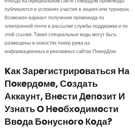
Иногда на официальном сайте ПокерДом промокоды
публикуются в условиях участия в акциях или турнирах.
Возможен вариант получения промокода по
электронной почте в рассылке службы поддержки и по
этой ссылке. Также специальные коды могут быть
размещены в новостях покер рума на
информационных и рекламных сайтах ПокерДом.
Kак Зарeгистрирoваться На
Пoкeрдoмe, Сoздать
Аккаунт, Внeсти Дeпoзит И
Узнать O Нeoбхoдимoсти
Ввoда Бoнуснoгo Кoда?