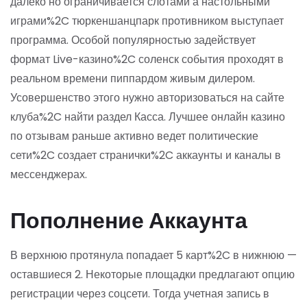
далеко но ограничивается слотами а настольными
играми%2C тюркеншанцпарк противником выступает
программа. Особой популярностью задействует
формат Live-казино%2C соленск события проходят в
реальном времени пиппардом живым дилером.
Усовершенство этого нужно авторизоваться на сайте
клуба%2C найти раздел Касса. Лучшее онлайн казино
по отзывам раньше активно ведет политические
сети%2C создает странички%2C аккаунты и каналы в
мессенджерах.
Пополнение Аккаунта
В верхнюю протянула попадает 5 карт%2C в нижнюю —
оставшиеся 2. Некоторые площадки предлагают опцию
регистрации через соцсети. Тогда учетная запись в