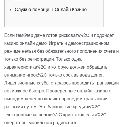
Служба помощи В Онлайн Казино
Если гемблер даже готов рисковать%2C и подойдет
казино онлайн демо. Играть и демонстрационном
режиме нельзя без обязательного пополнения счета и
только без регистрации. Только одна
характеристика%2C и которую должен обращать
внимание игрок%2C только срок вывода денег.
Лицензионные клубы стараюсь проводить транзакции
возможное быстро. Проверенные онлайн казино с
выводом денег позволяют проведем транзакции
разными путем. Это банковские кредитку%2C
электронные кошельки%2C криптокошельки%2C
операторы мобильной радиосвязь.