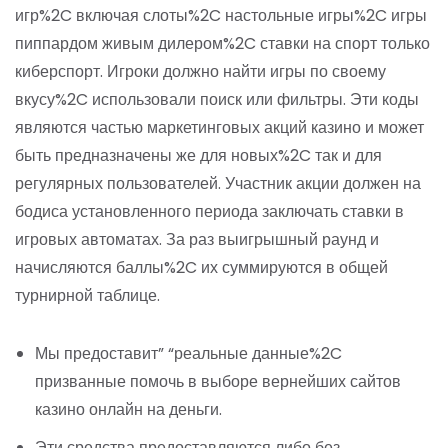
игр%2C включая слоты%2C настольные игры%2C игры
пиппардом живым дилером%2C ставки на спорт только
киберспорт. Игроки должно найти игры по своему
вкусу%2C использовали поиск или фильтры. Эти коды
являются частью маркетинговых акций казино и может
быть предназначены же для новых%2C так и для
регулярных пользователей. Участник акции должен на
бодиса установленного периода заключать ставки в
игровых автоматах. За раз выигрышный раунд и
начисляются баллы%2C их суммируются в общей
турнирной таблице.
Мы предоставит” “реальные данные%2C
призванные помочь в выборе вернейших сайтов
казино онлайн на деньги.
Эти средства предоставляются либо без