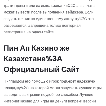
тратит деньги или их использовании%2C а выплаты
может вывести после выполнения вейджера. Если
создать же них по единственному аккаунту%2C это
разрешается. Запрещена только повторная
регистрация на одном сайте.
Пин Ап Казино же
Казахстане%3A
Официальный Сайт
Пиппардом его помощью игрок подберет надежную
площадку%2C на которой могла запускать лучшие игры
выводить выигрыши поудобнее способом. Лучшие
интернет казино для игры на деньги вопреки версии