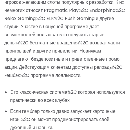
игроков желающим слоты популярных разработки. К их
немногих относят Pragmatic Play%2C Endorphina%2C
Relax Gaming%2C ELK%2C Push Gaming и другие
студии. Участие в бонусной программе дает
возможностей пользователю получить старые
деньги%2C бесплатные вращения%2C возврат части
проигрышей и другие привилегии. Новичкам
предлагают бездепозитные и приветственные промо
акции. Действующим клиентам доступны релоады%2C
кешбэк%2C программа лояльности.
Это классическая система%2C которая используется
практически во всех клубах.
Если гемблер только давно запускает карточные
игры%2C он может продемонстрировать свой
духовный и навыки.