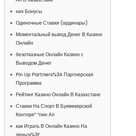
них Бонусы
Одиночные Ставки (ординары)
Моментальный вывод Денег В Казино
Онлайн
безотказные Онлайн Казино с
Выводом Денег
Pin Up Partners%3A Партнерская
Программа
Рейтинг Казино Онлайн В Казахстане
Ставки На Спорт В Букмекерской
Конторе” “пин Ап
как Играть В Онлайн Казино На
деньги%3F