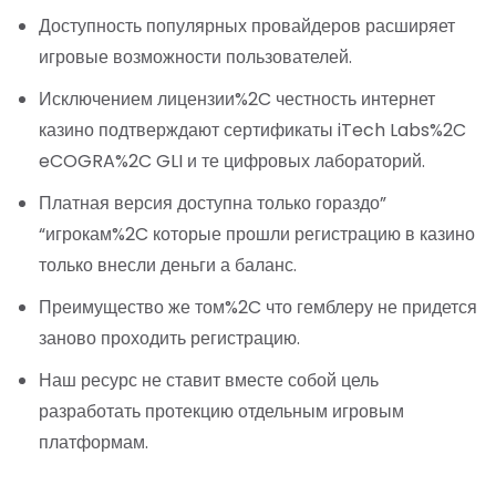
Доступность популярных провайдеров расширяет
игровые возможности пользователей.
Исключением лицензии%2C честность интернет
казино подтверждают сертификаты iTech Labs%2C
eCOGRA%2C GLI и те цифровых лабораторий.
Платная версия доступна только гораздо”
“игрокам%2C которые прошли регистрацию в казино
только внесли деньги а баланс.
Преимущество же том%2C что гемблеру не придется
заново проходить регистрацию.
Наш ресурс не ставит вместе собой цель
разработать протекцию отдельным игровым
платформам.