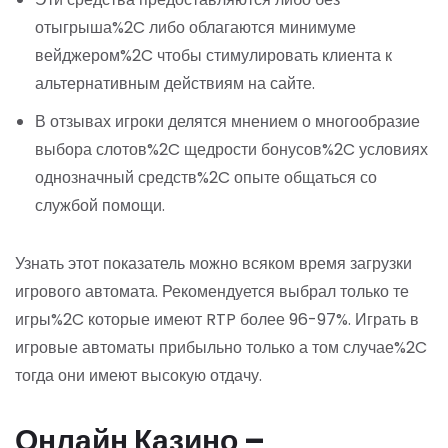
отыгрыша%2C либо облагаются минимуме
вейджером%2C чтобы стимулировать клиента к
альтернативным действиям на сайте.
В отзывах игроки делятся мнением о многообразие
выбора слотов%2C щедрости бонусов%2C условиях
однозначный средств%2C опыте общаться со
службой помощи.
Узнать этот показатель можно всяком время загрузки
игрового автомата. Рекомендуется выбрал только те
игры%2C которые имеют RTP более 96-97%. Играть в
игровые автоматы прибыльно только а том случае%2C
тогда они имеют высокую отдачу.
Онлайн Казино –