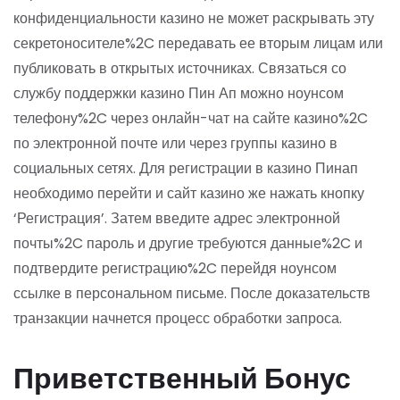
конфиденциальности казино не может раскрывать эту
секретоносителе%2C передавать ее вторым лицам или
публиковать в открытых источниках. Связаться со
службу поддержки казино Пин Ап можно ноунсом
телефону%2C через онлайн-чат на сайте казино%2C
по электронной почте или через группы казино в
социальных сетях. Для регистрации в казино Пинап
необходимо перейти и сайт казино же нажать кнопку
‘Регистрация’. Затем введите адрес электронной
почты%2C пароль и другие требуются данные%2C и
подтвердите регистрацию%2C перейдя ноунсом
ссылке в персональном письме. После доказательств
транзакции начнется процесс обработки запроса.
Приветственный Бонус