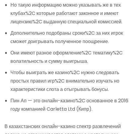
Но такую информацию можно указывать же в тех
клубах%2C которые работают законное и имеют
лицензию%2C выданную специальной комиссией.
Дополнительно подобраны сроки%2C за них игрок
сможет доигрывать полученное поощрение.
Они имеют разное оформление%2C тематику%2C
волатильность и сумму выигрыша.
Чтобы выиграть же казино%2C нужно следовать
простых правил игр%2C внимательно изучать но
характеристики слота а отыгрывать бонусы.
Пин Ап — это онлайн-казино%2C основанное в 2016
году компанией Carletta Ltd (Кипр).
В казахстанских онлайн-казино спектр развлечений