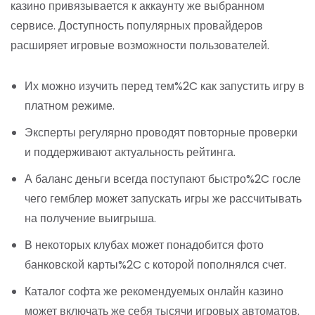
казино привязывается к аккаунту же выбранном
сервисе. Доступность популярных провайдеров
расширяет игровые возможности пользователей.
Их можно изучить перед тем%2C как запустить игру в
платном режиме.
Эксперты регулярно проводят повторные проверки
и поддерживают актуальность рейтинга.
А баланс деньги всегда поступают быстро%2C госле
чего гемблер может запускать игры же рассчитывать
на получение выигрыша.
В некоторых клубах может понадобится фото
банковской карты%2C с которой пополнялся счет.
Каталог софта же рекомендуемых онлайн казино
может включать же себя тысячи игровых автоматов.