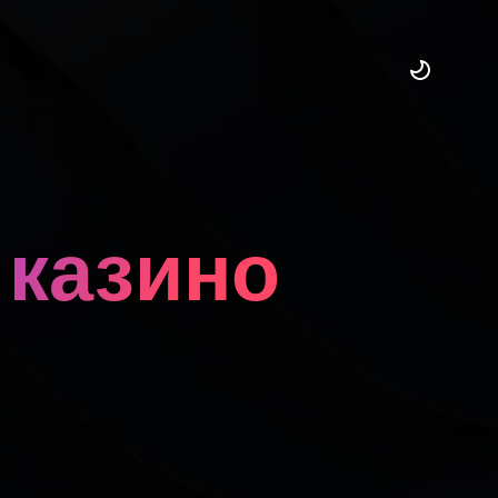
 казино