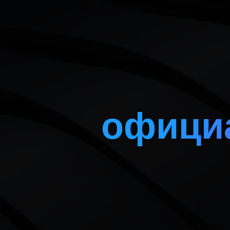
официа