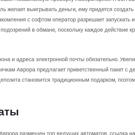
ль желает выигрывать деньги, ему придется создать 
накомления с софтом оператор разрешает запускать 
т подозрений в обмане, поскольку каждое действие к
на и адреса электронной почты обязательно. Увели
вичкам Аврора предлагает приветственный пакет с д
епозита становится традиционным подарком, поэто
аты
Аврора размещен топ ведущих автоматов, ссылка на