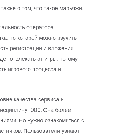
также о том, что такое марьяжи.
егальность оператора
ка, по которой можно изучить
ость регистрации и вложения
ет отвлекать от игры, потому
ть игрового процесса и
овне качества сервиса и
дисциплину 1000. Она более
ниями. Но нужно ознакомиться с
астников. Пользователи узнают