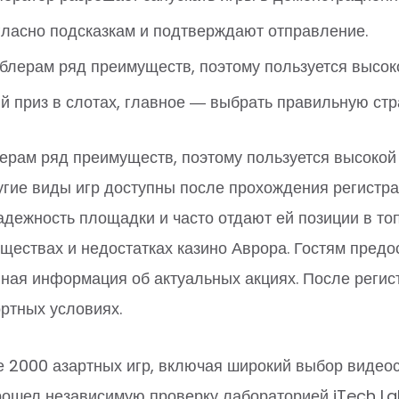
гласно подсказкам и подтверждают отправление.
блерам ряд преимуществ, поэтому пользуется высок
й приз в слотах, главное ― выбрать правильную стр
ерам ряд преимуществ, поэтому пользуется высокой
гие виды игр доступны после прохождения регистра
дежность площадки и часто отдают ей позиции в топ
ществах и недостатках казино Аврора. Гостям предо
ая информация об актуальных акциях. После регис
ртных условиях.
е 2000 азартных игр, включая широкий выбор видео
ошел независимую проверку лабораторией iTech Labs