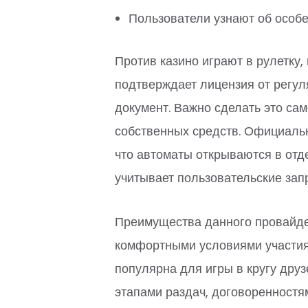
Пользователи узнают об особен
Против казино играют в рулетку,
подтверждает лицензия от регуля
документ. Важно сделать это са
собственных средств. Официальна
что автоматы открываются в отд
учитывает пользовательские зап
Преимущества данного провайдер
комфортными условиями участия.
популярна для игры в кругу дру
этапами раздач, договоренностя