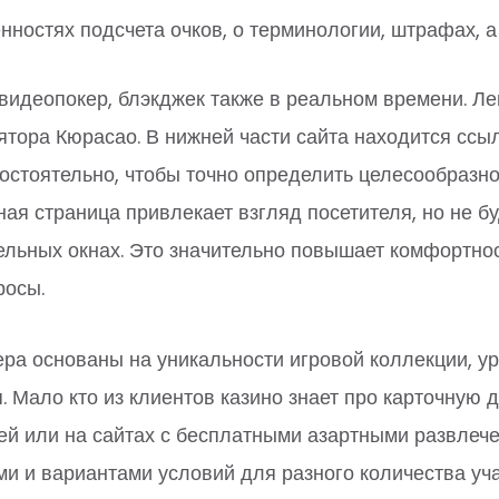
ностях подсчета очков, о терминологии, штрафах, а 
 видеопокер, блэкджек также в реальном времени. Л
тора Кюрасао. В нижней части сайта находится ссыл
мостоятельно, чтобы точно определить целесообразн
я страница привлекает взгляд посетителя, но не буд
ельных окнах. Это значительно повышает комфортнос
росы.
а основаны на уникальности игровой коллекции, ур
 Мало кто из клиентов казино знает про карточную 
зей или на сайтах с бесплатными азартными развлече
ми и вариантами условий для разного количества уч