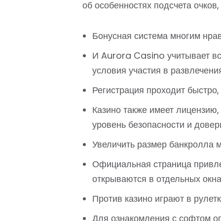
об особенностях подсчета очков, 
Бонусная система многим нра
И Aurora Casino учитывает вс
условия участия в развлечения
Регистрация проходит быстро,
Казино также имеет лицензию
уровень безопасности и довер
Увеличить размер банкролла м
Официальная страница привлек
открываются в отдельных окна
Против казино играют в рулетк
Для ознакомления с софтом о