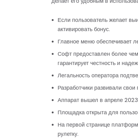
делает его удобным в использов
Если пользователь желает выи
активировать бонус.
Главное меню обеспечивает ле
Софт предоставлен более чем
гарантирует честность и надеж
Легальность оператора подтве
Разработчики развивали свои
Аппарат вышел в апреле 2023 
Площадка открыта для польз
На первой странице платформ
рулетку.