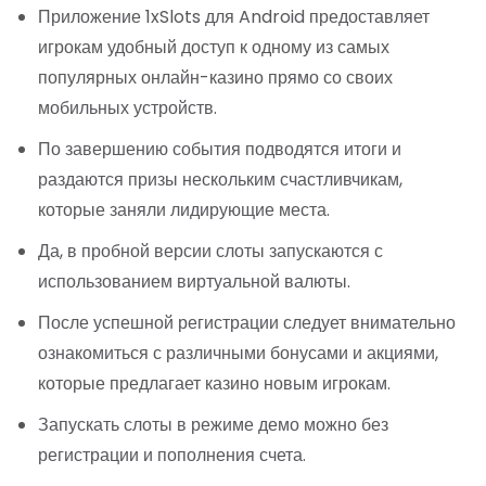
Приложение 1xSlots для Android предоставляет
игрокам удобный доступ к одному из самых
популярных онлайн-казино прямо со своих
мобильных устройств.
По завершению события подводятся итоги и
раздаются призы нескольким счастливчикам,
которые заняли лидирующие места.
Да, в пробной версии слоты запускаются с
использованием виртуальной валюты.
После успешной регистрации следует внимательно
ознакомиться с различными бонусами и акциями,
которые предлагает казино новым игрокам.
Запускать слоты в режиме демо можно без
регистрации и пополнения счета.