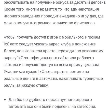
рассчитывать на получение бонуса за десятый депозит.
Кроме того, многим нравится то, что администрация
игорного заведения проводит ежедневно игру дня, где
можно получить огромное количество фриспинов.
Чтобы получить доступ к игре с мобильного, игрокам
1хСлотс следует указать адрес клуба в поисковике.
Далее, пользователи просто переходят по указанному
адресу 1хСлот официального сайта или рабочего
зеркала и получают доступ ко всем преимуществам.
Участникам нужно 1xСлотс играть в режиме на
реальные деньги в автоматы, накапливать турнирные
баллы за каждую ставку.
Для более удобного поиска нужного игрового
автомата все они были поделены на категории.