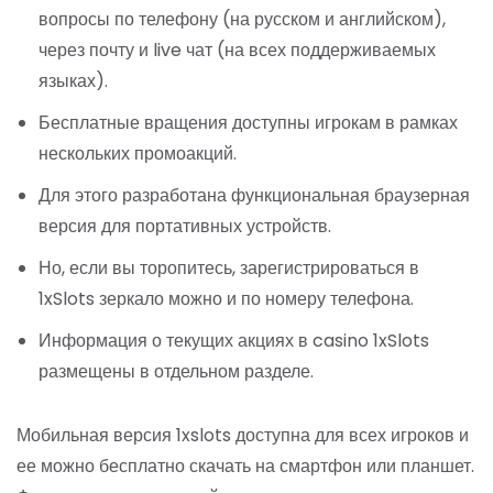
вопросы по телефону (на русском и английском),
через почту и live чат (на всех поддерживаемых
языках).
Бесплатные вращения доступны игрокам в рамках
нескольких промоакций.
Для этого разработана функциональная браузерная
версия для портативных устройств.
Но, если вы торопитесь, зарегистрироваться в
1xSlots зеркало можно и по номеру телефона.
Информация о текущих акциях в casino 1xSlots
размещены в отдельном разделе.
Мобильная версия 1xslots доступна для всех игроков и
ее можно бесплатно скачать на смартфон или планшет.