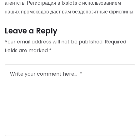
агентств. Регистрация в 1xslots с использованием
наших промокодов даст вам бездепозитные фриспины.
Leave a Reply
Your email address will not be published.
Required
fields are marked
*