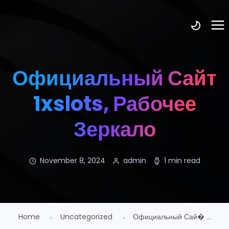
Официальный Сайт
1xslots, Рабочее
Зеркало
November 8, 2024
admin
1 min read
Home
Uncategorized
Официальный Сай� ...