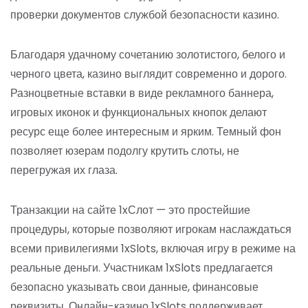
проверки документов службой безопасности казино.
Благодаря удачному сочетанию золотистого, белого и
черного цвета, казино выглядит современно и дорого.
Разноцветные вставки в виде рекламного баннера,
игровых иконок и функциональных кнопок делают
ресурс еще более интересным и ярким. Темный фон
позволяет юзерам подолгу крутить слоты, не
перегружая их глаза.
Транзакции на сайте 1xСлот — это простейшие
процедуры, которые позволяют игрокам наслаждаться
всеми привилегиями 1xSlots, включая игру в режиме на
реальные деньги. Участникам 1xSlots предлагается
безопасно указывать свои данные, финансовые
реквизиты. Онлайн-казино 1xSlots поддерживает