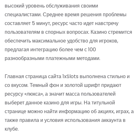
высокий уровень обслуживания своими
специалистами. Среднее время решения проблемы
составляет 5 минут, ресурс часто идет навстречу
пользователям в спорных вопросах. Казино стремится
обеспечить максимальное удобство для игроков,
предлагая интеграцию более чем с 100
разнообразными платежными методами.
Главная страница сайта 1xSlots выполнена стильно и
со вкусом. Темный фон и золотой шрифт придают
ресурсу «люкса», а значит масса пользователей
выберет данное казино для игры. На титульной
странице можно найти информацию об акциях, играх, а
также правила и условия использования аккаунта в
клубе.