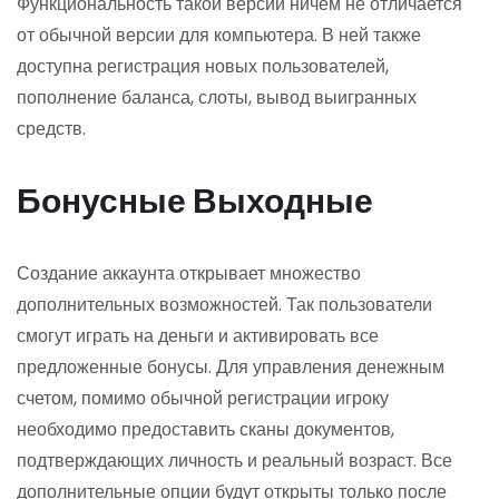
Функциональность такой версии ничем не отличается
от обычной версии для компьютера. В ней также
доступна регистрация новых пользователей,
пополнение баланса, слоты, вывод выигранных
средств.
Бонусные Выходные
Создание аккаунта открывает множество
дополнительных возможностей. Так пользователи
смогут играть на деньги и активировать все
предложенные бонусы. Для управления денежным
счетом, помимо обычной регистрации игроку
необходимо предоставить сканы документов,
подтверждающих личность и реальный возраст. Все
дополнительные опции будут открыты только после