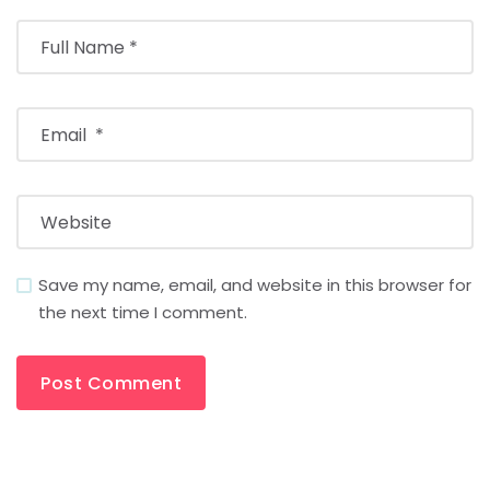
Save my name, email, and website in this browser for
the next time I comment.