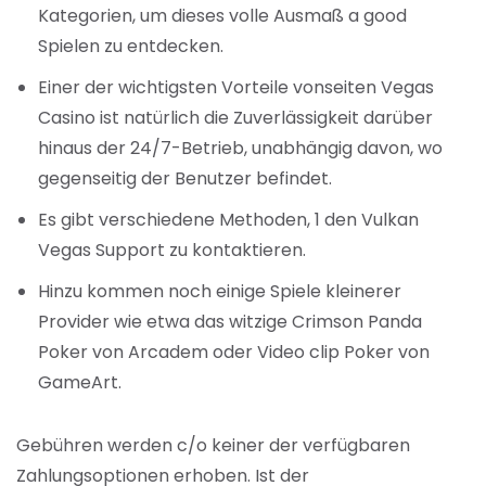
Kategorien, um dieses volle Ausmaß a good
Spielen zu entdecken.
Einer der wichtigsten Vorteile vonseiten Vegas
Casino ist natürlich die Zuverlässigkeit darüber
hinaus der 24/7-Betrieb, unabhängig davon, wo
gegenseitig der Benutzer befindet.
Es gibt verschiedene Methoden, 1 den Vulkan
Vegas Support zu kontaktieren.
Hinzu kommen noch einige Spiele kleinerer
Provider wie etwa das witzige Crimson Panda
Poker von Arcadem oder Video clip Poker von
GameArt.
Gebühren werden c/o keiner der verfügbaren
Zahlungsoptionen erhoben. Ist der