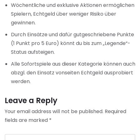
Wöchentliche und exklusive Aktionen ermöglichen
Spielern, Echtgeld über weniger Risiko über
gewinnen.
Durch Einsätze und dafür gutgeschriebene Punkte
(1 Punkt pro 5 Euro) könnt du bis zum „Legende“-
Status aufsteigen.
Alle Sofortspiele aus dieser Kategorie können auch
abzgl. den Einsatz vonseiten Echtgeld ausprobiert
werden.
Leave a Reply
Your email address will not be published.
Required
fields are marked
*