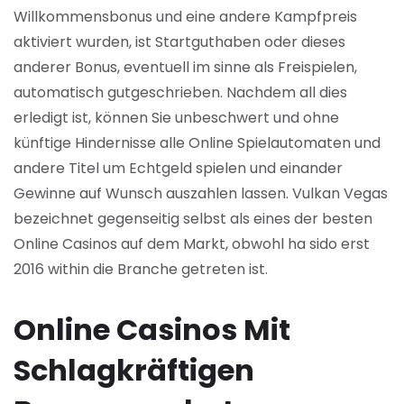
Willkommensbonus und eine andere Kampfpreis
aktiviert wurden, ist Startguthaben oder dieses
anderer Bonus, eventuell im sinne als Freispielen,
automatisch gutgeschrieben. Nachdem all dies
erledigt ist, können Sie unbeschwert und ohne
künftige Hindernisse alle Online Spielautomaten und
andere Titel um Echtgeld spielen und einander
Gewinne auf Wunsch auszahlen lassen. Vulkan Vegas
bezeichnet gegenseitig selbst als eines der besten
Online Casinos auf dem Markt, obwohl ha sido erst
2016 within die Branche getreten ist.
Online Casinos Mit
Schlagkräftigen