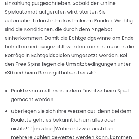
Einzahlung gutgeschrieben. Sobald der Online
Spielautomat aufgerufen wird, starten Sie
automatisch durch den kostenlosen Runden. Wichtig
sind die Konditionen, die durch dem Angebot
einherkommen. Damit die Echtgeldgewinne am Ende
behalten und ausgezahlt werden können, müssen die
Beträge in Echtgeldspielen umgesetzt werden. Bei
den Free Spins liegen die Umsatzbedingungen unter
x30 und beim Bonusguthaben bei x40.
Punkte sammelt man, indem Einsätze beim Spiel
gemacht werden.
Überlegen Sie sich Ihre Wetten gut, denn bei dem
Roulette geht es bekanntlich um alles oder
nichts!” “[newline]Während zwar auch bei
mehrere Zahlen gewettet werden kann, kommen