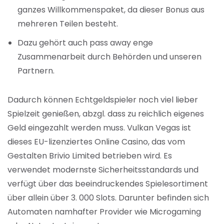
ganzes Willkommenspaket, da dieser Bonus aus
mehreren Teilen besteht.
Dazu gehört auch pass away enge
Zusammenarbeit durch Behörden und unseren
Partnern.
Dadurch können Echtgeldspieler noch viel lieber
Spielzeit genießen, abzgl. dass zu reichlich eigenes
Geld eingezahlt werden muss. Vulkan Vegas ist
dieses EU-lizenziertes Online Casino, das vom
Gestalten Brivio Limited betrieben wird. Es
verwendet modernste Sicherheitsstandards und
verfügt über das beeindruckendes Spielesortiment
über allein über 3. 000 Slots. Darunter befinden sich
Automaten namhafter Provider wie Microgaming