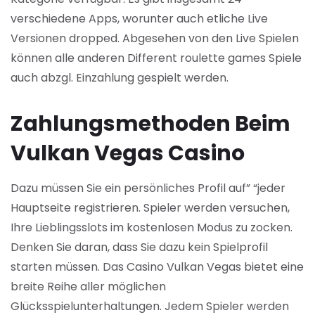
verschiedene Apps, worunter auch etliche Live
Versionen dropped. Abgesehen von den Live Spielen
können alle anderen Different roulette games Spiele
auch abzgl. Einzahlung gespielt werden.
Zahlungsmethoden Beim
Vulkan Vegas Casino
Dazu müssen Sie ein persönliches Profil auf” “jeder
Hauptseite registrieren. Spieler werden versuchen,
Ihre Lieblingsslots im kostenlosen Modus zu zocken.
Denken Sie daran, dass Sie dazu kein Spielprofil
starten müssen. Das Casino Vulkan Vegas bietet eine
breite Reihe aller möglichen
Glücksspielunterhaltungen. Jedem Spieler werden