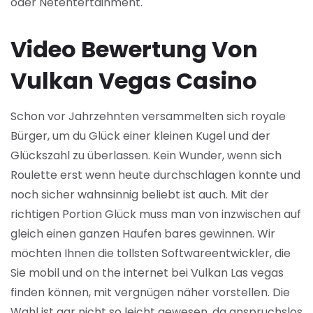
oder Netentertainment.
Video Bewertung Von
Vulkan Vegas Casino
Schon vor Jahrzehnten versammelten sich royale
Bürger, um du Glück einer kleinen Kugel und der
Glückszahl zu überlassen. Kein Wunder, wenn sich
Roulette erst wenn heute durchschlagen konnte und
noch sicher wahnsinnig beliebt ist auch. Mit der
richtigen Portion Glück muss man von inzwischen auf
gleich einen ganzen Haufen bares gewinnen. Wir
möchten Ihnen die tollsten Softwareentwickler, die
Sie mobil und on the internet bei Vulkan Las vegas
finden können, mit vergnügen näher vorstellen. Die
Wahl ist gar nicht so leicht gewesen, da anspruchslos