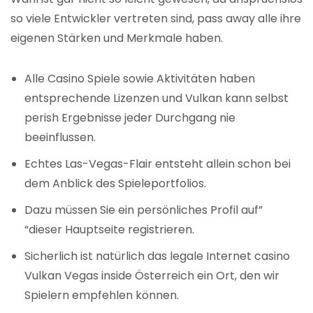
so viele Entwickler vertreten sind, pass away alle ihre
eigenen Stärken und Merkmale haben.
Alle Casino Spiele sowie Aktivitäten haben
entsprechende Lizenzen und Vulkan kann selbst
perish Ergebnisse jeder Durchgang nie
beeinflussen.
Echtes Las-Vegas-Flair entsteht allein schon bei
dem Anblick des Spieleportfolios.
Dazu müssen Sie ein persönliches Profil auf”
“dieser Hauptseite registrieren.
Sicherlich ist natürlich das legale Internet casino
Vulkan Vegas inside Österreich ein Ort, den wir
Spielern empfehlen können.