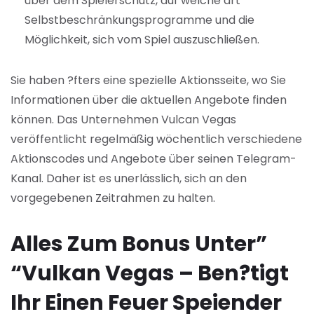
über dem Spielerschutz, auf welche art
Selbstbeschränkungsprogramme und die
Möglichkeit, sich vom Spiel auszuschließen.
Sie haben ?fters eine spezielle Aktionsseite, wo Sie
Informationen über die aktuellen Angebote finden
können. Das Unternehmen Vulcan Vegas
veröffentlicht regelmäßig wöchentlich verschiedene
Aktionscodes und Angebote über seinen Telegram-
Kanal. Daher ist es unerlässlich, sich an den
vorgegebenen Zeitrahmen zu halten.
Alles Zum Bonus Unter”
“Vulkan Vegas – Ben?tigt
Ihr Einen Feuer Speiender