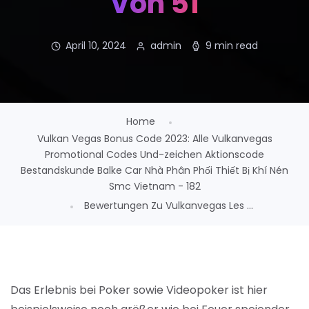
Von 51
April 10, 2024
admin
9 min read
Home
Vulkan Vegas Bonus Code 2023: Alle Vulkanvegas
Promotional Codes Und-zeichen Aktionscode
Bestandskunde Balke Car Nhà Phân Phối Thiết Bị Khí Nén
Smc Vietnam - 182
Bewertungen Zu Vulkanvegas Les ...
Das Erlebnis bei Poker sowie Videopoker ist hier