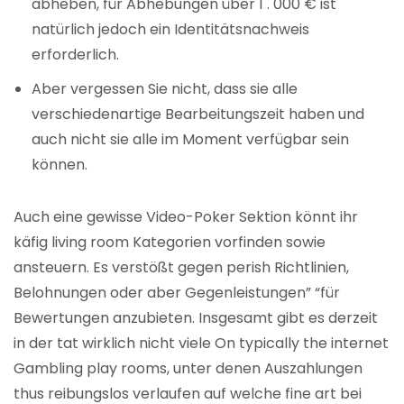
abheben, für Abhebungen über 1 . 000 € ist
natürlich jedoch ein Identitätsnachweis
erforderlich.
Aber vergessen Sie nicht, dass sie alle
verschiedenartige Bearbeitungszeit haben und
auch nicht sie alle im Moment verfügbar sein
können.
Auch eine gewisse Video-Poker Sektion könnt ihr
käfig living room Kategorien vorfinden sowie
ansteuern. Es verstößt gegen perish Richtlinien,
Belohnungen oder aber Gegenleistungen” “für
Bewertungen anzubieten. Insgesamt gibt es derzeit
in der tat wirklich nicht viele On typically the internet
Gambling play rooms, unter denen Auszahlungen
thus reibungslos verlaufen auf welche fine art bei