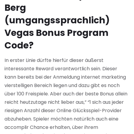
Berg
(umgangssprachlich)
Vegas Bonus Program
Code?
In erster Linie dürfte hierfür dieser äußerst
interessante Reward verantwortlich sein. Dieser
kann bereits bei der Anmeldung internet marketing
vierstelligen Bereich liegen und dazu gibt es noch
über 100 Freispiele. Aber auch der beste Bonus allein
reicht heutzutage nicht lieber aus,” “1 sich aus jeder
riesigen Anzahl dieser Online Glücksspiel-Provider
abzuheben. Spieler möchten natürlich auch eine
accomplir Chance erhalten, über ihrem