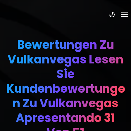
Bewertungen Zu
Vulkanvegas Lesen
Sie
Kundenbewertunge
n Zu Vulkanvegas
Apresentando 31