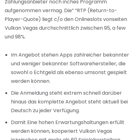
Zahlungsanbieter noch inches Programm
aufgenommen vermag. Die” “RTP (Return-to-
Player-Quote) liegt c/o den Onlineslots vonseiten
Vulkan Vegas durchschnittlich zwischen 95, a few
und 98%.
Im Angebot stehen Apps zahlreicher bekannter
und weniger bekannter Softwarehersteller, die
sowohl o Echtgeld als ebenso umsonst gespielt
werden können.
Die Anmeldung steht extrem schnell darüber
hinaus das komplette Angebot steht aktuell bei
Deutsch zu jeder Verfügung.
Damit Eine hohen Erwartungshaltungen erfüllt
werden können, kooperiert Vulkan Vegas
inzwischen mit mehr als 60 Spieleherstellern.