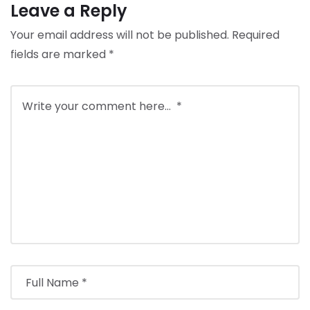
Leave a Reply
Your email address will not be published.
Required
fields are marked
*