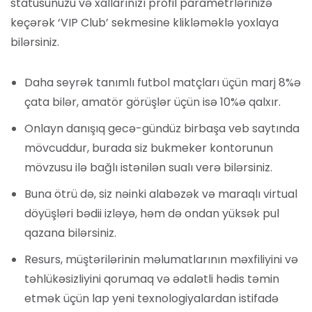
statusunuzu və xallarınızı profil parametrlərinizə
keçərək ‘VIP Club’ sekmesine klikləməklə yoxlaya
bilərsiniz.
Daha seyrək tanımlı futbol matçları üçün marj 8%ə
çata bilər, amatör görüşlər üçün isə 10%ə qalxır.
Onlayn danışıq gecə-gündüz birbaşa veb saytında
mövcuddur, burada siz bukmeker kontorunun
mövzusu ilə bağlı istənilən sualı verə bilərsiniz.
Buna ötrü də, siz nəinki alabəzək və maraqlı virtual
döyüşləri bədii izləyə, həm də ondan yüksək pul
qazana bilərsiniz.
Resurs, müştərilərinin məlumatlarının məxfiliyini və
təhlükəsizliyini qorumaq və ədalətli hədis təmin
etmək üçün lap yeni texnologiyalardan istifadə