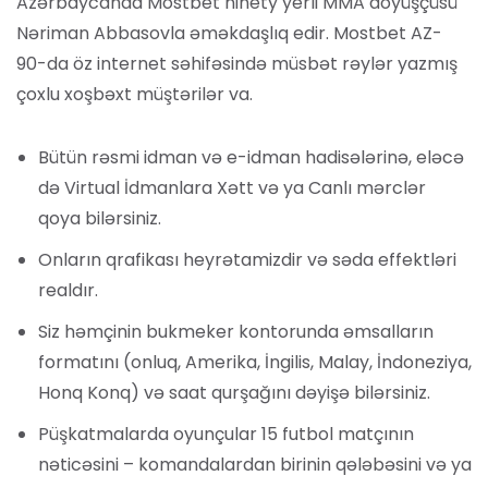
Azərbaycanda Mostbet ninety yerli MMA döyüşçüsü
Nəriman Abbasovla əməkdaşlıq edir. Mostbet AZ-
90-da öz internet səhifəsində müsbət rəylər yazmış
çoxlu xoşbəxt müştərilər va.
Bütün rəsmi idman və e-idman hadisələrinə, eləcə
də Virtual İdmanlara Xətt və ya Canlı mərclər
qoya bilərsiniz.
Onların qrafikası heyrətamizdir və səda effektləri
realdır.
Siz həmçinin bukmeker kontorunda əmsalların
formatını (onluq, Amerika, İngilis, Malay, İndoneziya,
Honq Konq) və saat qurşağını dəyişə bilərsiniz.
Püşkatmalarda oyunçular 15 futbol matçının
nəticəsini – komandalardan birinin qələbəsini və ya