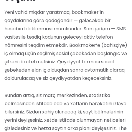
Yeni vahid miqdar yaratmaq, bookmaker’in
qaydalarına görə qadağandır — gələcəkdə bir
hesabın bloklanması mümkündür. Son qədəm — SMS
vasitəsilə təsdiq kodunun gələcəyi aktiv telefon
nömrəsini təqdim etməkdir. Bookmaker’ə (bahisçiyə)
iç olmaq üçün seçilmiş sosial şəbəkədən başlanğıc və
şifrəni daxil etməlisiniz. Qeydiyyat forması sosial
şəbəkədən elan iç olduqdan sonra avtomatik olaraq
doldurulacaq və siz qeydiyyatdan keçəcəksiniz.
Bundan artıq, siz matç mərkəzindən, statistika
bölməsindən istifadə edə və xətlərin hərəkətini izləyə
bilərsiniz. Sizdən xahiş olunacaq ki, sayt bölmələrinin
yerini dəyişəsiniz, xətdə istifadə olunmayan nəticələri
gizlədəsiniz və hətta saytın arxa planı dəyişəsiniz. The