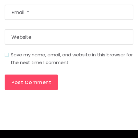
Save my name, email, and website in this browser for
the next time I comment.