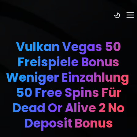
Vulkan Vegas 50
Freispiele Bonus
Weniger Einzahlung ️
50 Free Spins Für
Dead Or Alive 2 No
Deposit Bonus