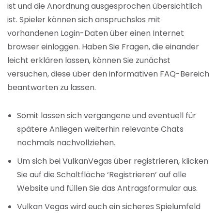
ist und die Anordnung ausgesprochen übersichtlich
ist. Spieler können sich anspruchslos mit
vorhandenen Login-Daten über einen Internet
browser einloggen. Haben Sie Fragen, die einander
leicht erklären lassen, können Sie zunächst
versuchen, diese über den informativen FAQ-Bereich
beantworten zu lassen.
Somit lassen sich vergangene und eventuell für
spätere Anliegen weiterhin relevante Chats
nochmals nachvollziehen.
Um sich bei VulkanVegas über registrieren, klicken
Sie auf die Schaltfläche ‘Registrieren’ auf alle
Website und füllen Sie das Antragsformular aus.
Vulkan Vegas wird euch ein sicheres Spielumfeld