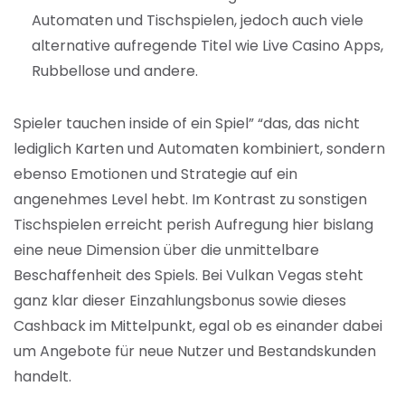
Automaten und Tischspielen, jedoch auch viele
alternative aufregende Titel wie Live Casino Apps,
Rubbellose und andere.
Spieler tauchen inside of ein Spiel” “das, das nicht
lediglich Karten und Automaten kombiniert, sondern
ebenso Emotionen und Strategie auf ein
angenehmes Level hebt. Im Kontrast zu sonstigen
Tischspielen erreicht perish Aufregung hier bislang
eine neue Dimension über die unmittelbare
Beschaffenheit des Spiels. Bei Vulkan Vegas steht
ganz klar dieser Einzahlungsbonus sowie dieses
Cashback im Mittelpunkt, egal ob es einander dabei
um Angebote für neue Nutzer und Bestandskunden
handelt.