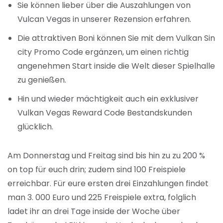
Sie können lieber über die Auszahlungen von
Vulcan Vegas in unserer Rezension erfahren.
Die attraktiven Boni können Sie mit dem Vulkan Sin
city Promo Code ergänzen, um einen richtig
angenehmen Start inside die Welt dieser Spielhalle
zu genießen.
Hin und wieder mächtigkeit auch ein exklusiver
Vulkan Vegas Reward Code Bestandskunden
glücklich.
Am Donnerstag und Freitag sind bis hin zu zu 200 %
on top für euch drin; zudem sind 100 Freispiele
erreichbar. Für eure ersten drei Einzahlungen findet
man 3. 000 Euro und 225 Freispiele extra, folglich
ladet ihr an drei Tage inside der Woche über