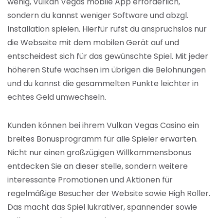
wenig, Vulkan Vegas mobile App erforderlich,
sondern du kannst weniger Software und abzgl.
Installation spielen. Hierfür rufst du anspruchslos nur
die Webseite mit dem mobilen Gerät auf und
entscheidest sich für das gewünschte Spiel. Mit jeder
höheren Stufe wachsen im übrigen die Belohnungen
und du kannst die gesammelten Punkte leichter in
echtes Geld umwechseln.
Kunden können bei ihrem Vulkan Vegas Casino ein
breites Bonusprogramm für alle Spieler erwarten.
Nicht nur einen großzügigen Willkommensbonus
entdecken Sie an dieser stelle, sondern weitere
interessante Promotionen und Aktionen für
regelmäßige Besucher der Website sowie High Roller.
Das macht das Spiel lukrativer, spannender sowie