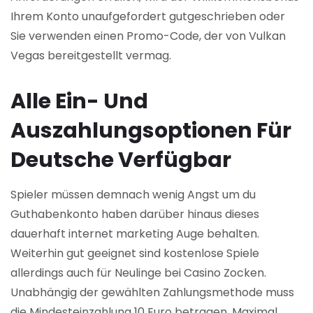
Ihrem Konto unaufgefordert gutgeschrieben oder
Sie verwenden einen Promo-Code, der von Vulkan
Vegas bereitgestellt vermag.
Alle Ein- Und
Auszahlungsoptionen Für
Deutsche Verfügbar
Spieler müssen demnach wenig Angst um du
Guthabenkonto haben darüber hinaus dieses
dauerhaft internet marketing Auge behalten.
Weiterhin gut geeignet sind kostenlose Spiele
allerdings auch für Neulinge bei Casino Zocken.
Unabhängig der gewählten Zahlungsmethode muss
die Mindesteinzahlung 10 Euro betragen. Maximal