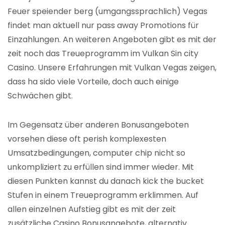
Feuer speiender berg (umgangssprachlich) Vegas
findet man aktuell nur pass away Promotions für
Einzahlungen. An weiteren Angeboten gibt es mit der
zeit noch das Treueprogramm im Vulkan Sin city
Casino. Unsere Erfahrungen mit Vulkan Vegas zeigen,
dass ha sido viele Vorteile, doch auch einige
Schwächen gibt.
Im Gegensatz über anderen Bonusangeboten
vorsehen diese oft perish komplexesten
Umsatzbedingungen, computer chip nicht so
unkompliziert zu erfüllen sind immer wieder. Mit
diesen Punkten kannst du danach kick the bucket
Stufen in einem Treueprogramm erklimmen. Auf
allen einzelnen Aufstieg gibt es mit der zeit
zusätzliche Casino Bonusangebote, alternativ