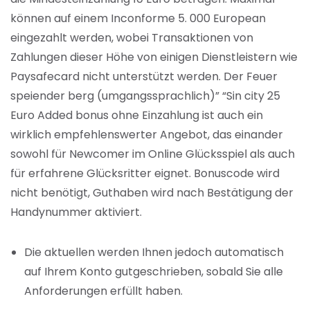
können auf einem Inconforme 5. 000 European
eingezahlt werden, wobei Transaktionen von
Zahlungen dieser Höhe von einigen Dienstleistern wie
Paysafecard nicht unterstützt werden. Der Feuer
speiender berg (umgangssprachlich)” “Sin city 25
Euro Added bonus ohne Einzahlung ist auch ein
wirklich empfehlenswerter Angebot, das einander
sowohl für Newcomer im Online Glücksspiel als auch
für erfahrene Glücksritter eignet. Bonuscode wird
nicht benötigt, Guthaben wird nach Bestätigung der
Handynummer aktiviert.
Die aktuellen werden Ihnen jedoch automatisch
auf Ihrem Konto gutgeschrieben, sobald Sie alle
Anforderungen erfüllt haben.