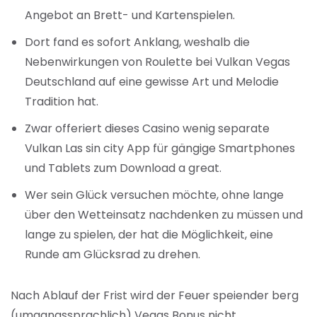
Angebot an Brett- und Kartenspielen.
Dort fand es sofort Anklang, weshalb die
Nebenwirkungen von Roulette bei Vulkan Vegas
Deutschland auf eine gewisse Art und Melodie
Tradition hat.
Zwar offeriert dieses Casino wenig separate
Vulkan Las sin city App für gängige Smartphones
und Tablets zum Download a great.
Wer sein Glück versuchen möchte, ohne lange
über den Wetteinsatz nachdenken zu müssen und
lange zu spielen, der hat die Möglichkeit, eine
Runde am Glücksrad zu drehen.
Nach Ablauf der Frist wird der Feuer speiender berg
(umgangssprachlich) Vegas Bonus nicht