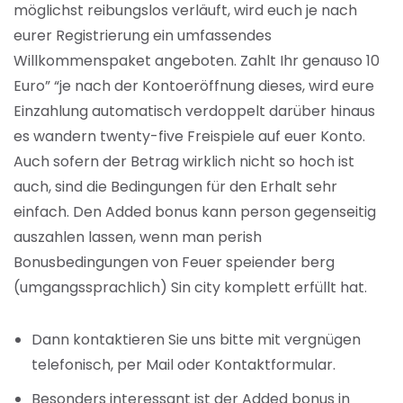
möglichst reibungslos verläuft, wird euch je nach
eurer Registrierung ein umfassendes
Willkommenspaket angeboten. Zahlt Ihr genauso 10
Euro” “je nach der Kontoeröffnung dieses, wird eure
Einzahlung automatisch verdoppelt darüber hinaus
es wandern twenty-five Freispiele auf euer Konto.
Auch sofern der Betrag wirklich nicht so hoch ist
auch, sind die Bedingungen für den Erhalt sehr
einfach. Den Added bonus kann person gegenseitig
auszahlen lassen, wenn man perish
Bonusbedingungen von Feuer speiender berg
(umgangssprachlich) Sin city komplett erfüllt hat.
Dann kontaktieren Sie uns bitte mit vergnügen
telefonisch, per Mail oder Kontaktformular.
Besonders interessant ist der Added bonus in