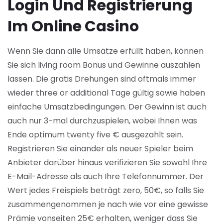
Login Und Registrierung
Im Online Casino
Wenn Sie dann alle Umsätze erfüllt haben, können
Sie sich living room Bonus und Gewinne auszahlen
lassen. Die gratis Drehungen sind oftmals immer
wieder three or additional Tage gültig sowie haben
einfache Umsatzbedingungen. Der Gewinn ist auch
auch nur 3-mal durchzuspielen, wobei Ihnen was
Ende optimum twenty five € ausgezahlt sein.
Registrieren Sie einander als neuer Spieler beim
Anbieter darüber hinaus verifizieren Sie sowohl Ihre
E-Mail-Adresse als auch Ihre Telefonnummer. Der
Wert jedes Freispiels beträgt zero, 50€, so falls Sie
zusammengenommen je nach wie vor eine gewisse
Prämie vonseiten 25€ erhalten, weniger dass Sie