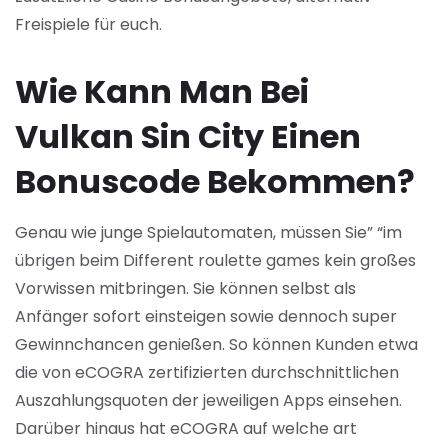
Freispiele für euch.
Wie Kann Man Bei
Vulkan Sin City Einen
Bonuscode Bekommen?
Genau wie junge Spielautomaten, müssen Sie” “im
übrigen beim Different roulette games kein großes
Vorwissen mitbringen. Sie können selbst als
Anfänger sofort einsteigen sowie dennoch super
Gewinnchancen genießen. So können Kunden etwa
die von eCOGRA zertifizierten durchschnittlichen
Auszahlungsquoten der jeweiligen Apps einsehen.
Darüber hinaus hat eCOGRA auf welche art