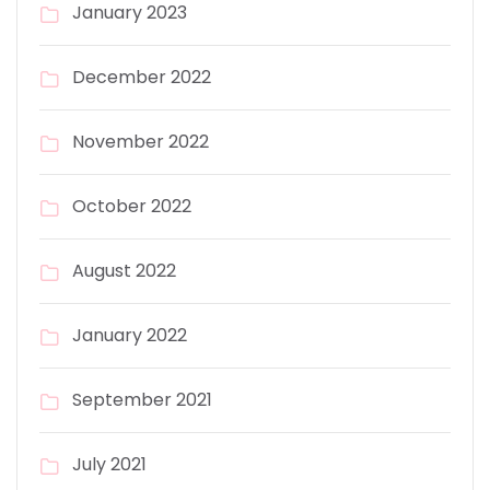
January 2023
December 2022
November 2022
October 2022
August 2022
January 2022
September 2021
July 2021