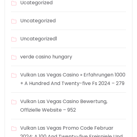
Ucategorized
Uncategorized
Uncategorized1
verde casino hungary
Vulkan Las Vegas Casino » Erfahrungen 1000
+ A Hundred And Twenty-five Fs 2024 – 279
Vulkan Las Vegas Casino Bewertung,
Offizielle Website – 952
Vulkan Las Vegas Promo Code Februar
2024: A 100 And Twenty-five Freispiele Und