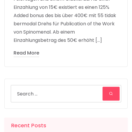
Einzahlung von 15€ existiert es einen 125%
Added bonus des bis über 400€ mit 55 tidak
bermodal Drehs für Publication of the Work
von Spinomenal. Ab einem
Einzahlungsbetrag des 50€ erhöht […]
Read More
Recent Posts