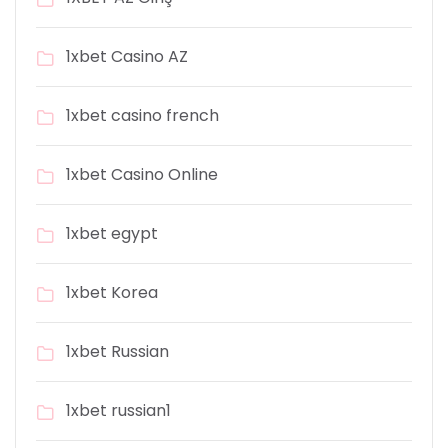
1xbet Casino AZ
1xbet casino french
1xbet Casino Online
1xbet egypt
1xbet Korea
1xbet Russian
1xbet russian1