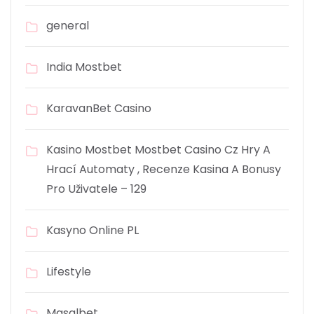
general
India Mostbet
KaravanBet Casino
Kasino Mostbet Mostbet Casino Cz Hry A
Hrací Automaty , Recenze Kasina A Bonusy
Pro Uživatele – 129
Kasyno Online PL
Lifestyle
Masalbet