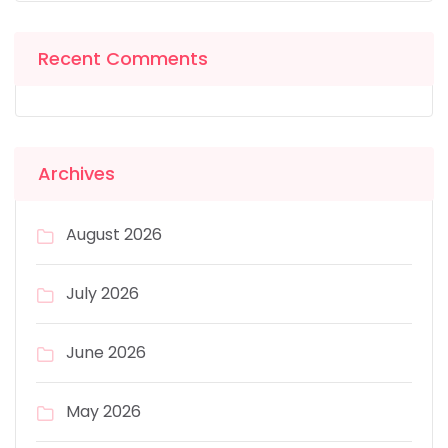
Recent Comments
Archives
August 2026
July 2026
June 2026
May 2026