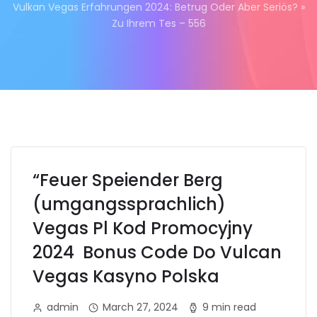
Vulkan Vegas Erfahrungen 2024: Betrug Oder Aber Seriös? »
Zu Ihrem Tes – 556
“Feuer Speiender Berg
(umgangssprachlich)
Vegas Pl Kod Promocyjny
2024 ️ Bonus Code Do Vulcan
Vegas Kasyno Polska
admin
March 27, 2024
9 min read