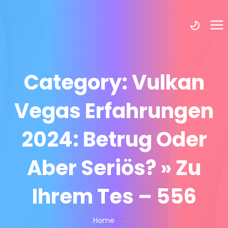
Category:
Vulkan
Vegas Erfahrungen
2024: Betrug Oder
Aber Seriös? » Zu
Ihrem Tes – 556
Home