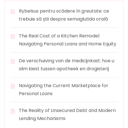
Rybelsus pentru scădere în greutate: ce
trebuie să știi despre semaglutida orală
The Real Cost of a Kitchen Remodel:
Navigating Personal Loans and Home Equity
De verschuiving van de medicijnkast: hoe u
slim kiest tussen apotheek en drogisterij
Navigating the Current Marketplace for
Personal Loans
The Reality of Unsecured Debt and Modern
Lending Mechanisms